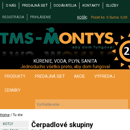
O NÁS
PREDAJNÁ SIEŤ
DODÁVATELIA
KONTAKTY
SLUŽBY
REGISTRÁCIA
PRIHLÁSENIE
KOŠÍK
:
Počet ks: 0
Suma: 0,00
KÚRENIE, VODA, PLYN, SANITA
Jednoducho všetko preto, aby dom fungoval
PRODUKTY
PREDAJNÁ SIEŤ
AKCIE
VÝPREDAJ
CENNÍKY
Home
/ Tu ste
Čerpadlové skupiny
KOTLY