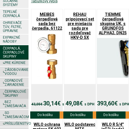
SOLÁRNE
Tabuľkový výpis
SYSTÉMY
TEPELNÉ
MEIBES
REHAU
TIEMME
ČERPADLÁ
čerpadlová
pripojovací set
čerpadlová
OHRIEVAČE
sada bez
pre miešaciu
skupina UK, s
TÚV, FILTRE,
čerpadla, 61122
sadu pre
GRUNDFOS
ÚPRAVNE
rozdeľovač
ALPHA2, DN25
HKV-D SX
EXPANZNÉ
NÁDOBY
ČERPADLÁ,
ČERPADLOVÉ
SKUPINY
PRE KÚRENIE
ZÁSOBOVANIE
VODOU
ODPADOVÉ
ZARIADENIE
ČERPADLOVÉ
SKUPINY
BEZ
30,14€
49,08€
393,60€
43,05€
s DPH
s DPH
s DP
ZMIEŠAVAČA
SO
Do košíku
Viac info
Do košíku
Viac info
Do košíku
Viac info
ZMIEŠAVAČOM
PRÍSLUŠENSTVO
WILO ochrana
WILO podstavec
WILO R 5/4"