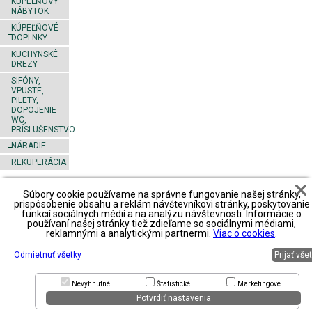
KÚPEĽŇOVÝ
NÁBYTOK
KÚPEĽŇOVÉ
DOPLNKY
KUCHYNSKÉ
DREZY
SIFÓNY,
VPUSTE,
PILETY,
DOPOJENIE
WC,
PRÍSLUŠENSTVO
NÁRADIE
REKUPERÁCIA
Súbory cookie používame na správne fungovanie našej stránky,
Footer
Obchodné
Obchodné
Obchodné
prispôsobenie obsahu a reklám návštevníkovi stránky, poskytovanie
podmienky
podmienky2
podmienky3
funkcií sociálnych médií a na analýzu návštevnosti. Informácie o
predajné
používaní našej stránky tiež zdieľame so sociálnymi médiami,
miesta
spôsob platby
spôsob platby
spôsob platby
reklamnými a analytickými partnermi.
Viac o cookies
.
spôsob
spôsob
spôsob
spôsob
dopravy
dopravy
dopravy
dopravy
Odmietnuť všetky
Prijať vše
reklamácie
reklamácie
reklamácie
reklamácie
zoznam
priestory na
zoznam
zoznam
partnerov
prenájom
partnerov
partnerov
Nevyhnutné
Štatistické
Marketingové
Potvrdiť nastavenia
© 2015