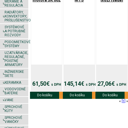
motora SK 602
MTS
ixG2i (sada)
MERANIE A
REGULÁCIA
RADIÁTORY,
KONVEKTORY,
PRÍSLUŠENSTVO
SYSTÉMOVÉ
A POTRUBNÉ
ROZVODY
PODOMIETKOVÉ
SYSTÉMY
UZATVÁRACIE,
REGULAČNÉ,
POISTNÉ
ARMATÚRY
INŽINIERSKE
SIETE
61,50€
145,14€
27,06€
KERAMIKA
s DPH
s DPH
s DPH
VODOVODNÉ
BATÉRIE
Do košíku
Viac info
Do košíku
Viac info
Do košíku
Viac info
VANE
«
[1]
»
SPRCHOVÉ
KÚTY
SPRCHOVÉ
VANIČKY