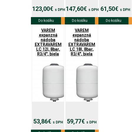
123,00€
147,60€
61,50€
s DPH
s DPH
s DPH
Do košíku
Viac info
Do košíku
Viac info
Do košíku
Viac info
VAREM
VAREM
expanzná
expanzná
nádoba
nádoba
EXTRAVAREM
EXTRAVAREM
LC 12l, 8bar,
LC 18l, 8bar,
R3/4", biela
R3/4", biela
53,86€
59,77€
s DPH
s DPH