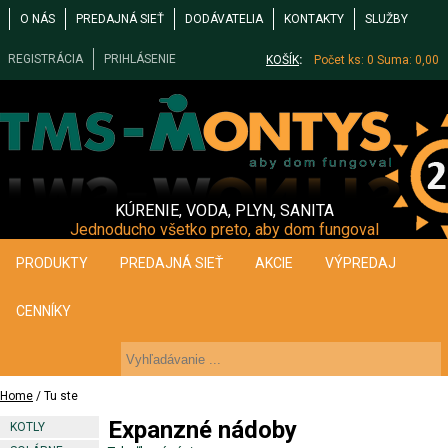
O NÁS
PREDAJNÁ SIEŤ
DODÁVATELIA
KONTAKTY
SLUŽBY
REGISTRÁCIA
PRIHLÁSENIE
KOŠÍK
:
Počet ks: 0
Suma: 0,00
KÚRENIE, VODA, PLYN, SANITA
Jednoducho všetko preto, aby dom fungoval
PRODUKTY
PREDAJNÁ SIEŤ
AKCIE
VÝPREDAJ
CENNÍKY
Home
/ Tu ste
Expanzné nádoby
KOTLY