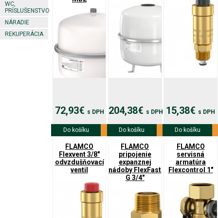
WC,
PRÍSLUŠENSTVO
NÁRADIE
REKUPERÁCIA
72,93€
204,38€
15,38€
s DPH
s DPH
s DPH
Do košíku
Viac info
Do košíku
Viac info
Do košíku
Viac info
FLAMCO
FLAMCO
FLAMCO
Flexvent 3/8"
pripojenie
servisná
odvzdušňovací
expanznej
armatúra
ventil
nádoby FlexFast
Flexcontrol 1"
G 3/4"