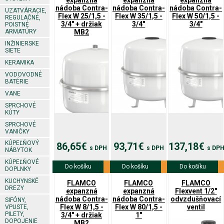
expanzná
expanzná
expanzná
nádoba Contra-
nádoba Contra-
nádoba Contra-
UZATVÁRACIE,
Flex W 25/1,5 -
Flex W 35/1,5 -
Flex W 50/1,5 -
REGULAČNÉ,
3/4" + držiak
3/4"
3/4"
POISTNÉ
MB2
ARMATÚRY
INŽINIERSKE
SIETE
KERAMIKA
VODOVODNÉ
BATÉRIE
VANE
SPRCHOVÉ
KÚTY
SPRCHOVÉ
VANIČKY
KÚPEĽŇOVÝ
86,65€
93,71€
137,18€
s DPH
s DPH
s DP
NÁBYTOK
KÚPEĽŇOVÉ
Do košíku
Viac info
Do košíku
Viac info
Do košíku
Viac info
DOPLNKY
KUCHYNSKÉ
FLAMCO
FLAMCO
FLAMCO
DREZY
expanzná
expanzná
Flexvent 1/2"
nádoba Contra-
nádoba Contra-
odvzdušňovací
SIFÓNY,
Flex W 8/1,5 -
Flex W 80/1,5 -
ventil
VPUSTE,
PILETY,
3/4" + držiak
1"
DOPOJENIE
MB2