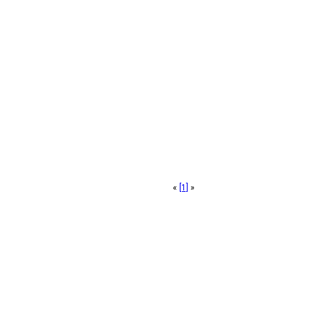
«
[1]
»