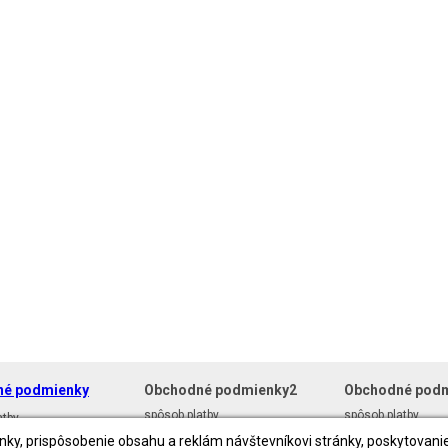
né podmienky
Obchodné podmienky2
Obchodné pod
spôsob platby
spôsob platby
atby
spôsob dopravy
spôsob dopravy
pravy
y, prispôsobenie obsahu a reklám návštevníkovi stránky, poskytovanie 
reklamácie
reklamácie