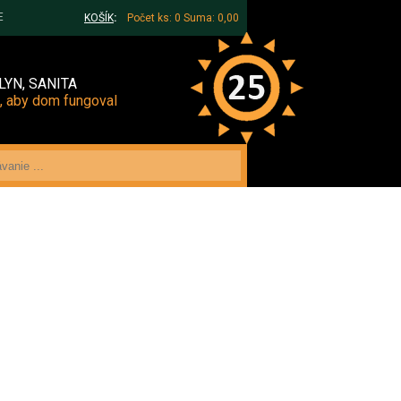
E
KOŠÍK
:
Počet ks: 0
Suma: 0,00
LYN, SANITA
, aby dom fungoval