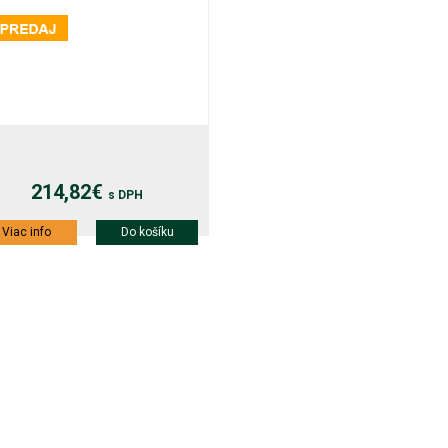
214,82€
s DPH
Viac info
Do košíku