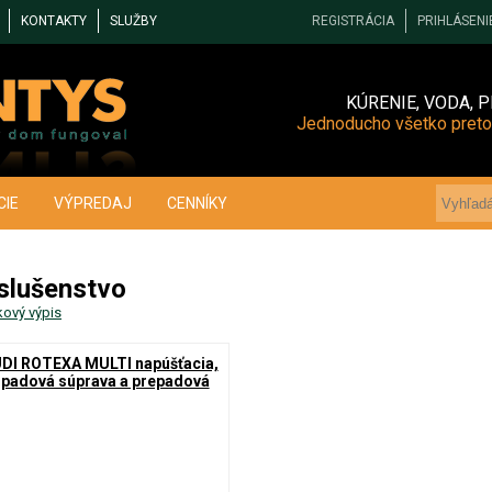
KONTAKTY
SLUŽBY
REGISTRÁCIA
PRIHLÁSENI
KÚRENIE, VODA, P
Jednoducho všetko preto
CIE
VÝPREDAJ
CENNÍKY
slušenstvo
kový výpis
DI ROTEXA MULTI napúšťacia,
padová súprava a prepadová