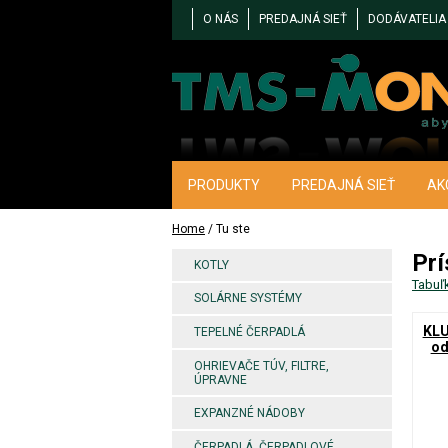
O NÁS
PREDAJNÁ SIEŤ
DODÁVATELIA
PRODUKTY
PREDAJNÁ SIEŤ
AK
Home
/ Tu ste
Prí
KOTLY
Tabuľ
SOLÁRNE SYSTÉMY
KLU
TEPELNÉ ČERPADLÁ
od
OHRIEVAČE TÚV, FILTRE,
ÚPRAVNE
EXPANZNÉ NÁDOBY
ČERPADLÁ, ČERPADLOVÉ