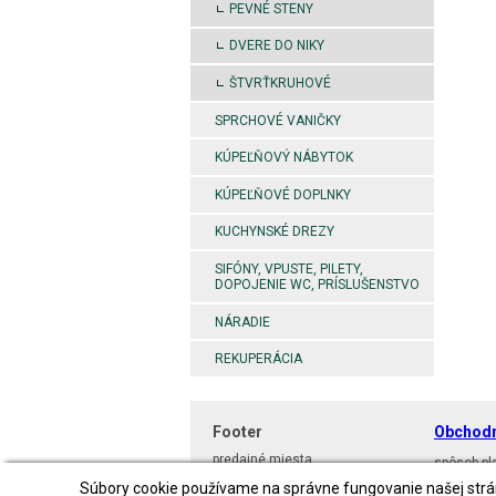
PEVNÉ STENY
DVERE DO NIKY
ŠTVRŤKRUHOVÉ
SPRCHOVÉ VANIČKY
KÚPEĽŇOVÝ NÁBYTOK
KÚPEĽŇOVÉ DOPLNKY
KUCHYNSKÉ DREZY
SIFÓNY, VPUSTE, PILETY,
DOPOJENIE WC, PRÍSLUŠENSTVO
NÁRADIE
REKUPERÁCIA
Footer
Obchod
predajné miesta
spôsob pl
spôsob dopravy
spôsob do
Súbory cookie používame na správne fungovanie našej stránk