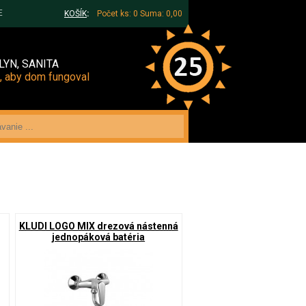
E
KOŠÍK
:
Počet ks: 0
Suma: 0,00
LYN, SANITA
, aby dom fungoval
KLUDI LOGO MIX drezová nástenná
jednopáková batéria