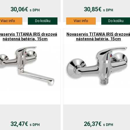
30,06€
30,85€
s DPH
s DPH
Viac info
Do košíku
Viac info
Do košíku
aservis TITANIA IRIS drezová
Novaservis TITANIA IRIS drezov
nástenná batéria, 15cm
nástenná batéria, 15cm
32,47€
26,37€
s DPH
s DPH