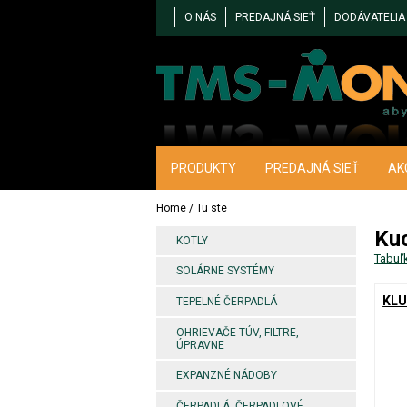
O NÁS
PREDAJNÁ SIEŤ
DODÁVATELIA
PRODUKTY
PREDAJNÁ SIEŤ
AK
Home
/ Tu ste
Kuc
KOTLY
Tabuľ
SOLÁRNE SYSTÉMY
KLU
TEPELNÉ ČERPADLÁ
OHRIEVAČE TÚV, FILTRE,
ÚPRAVNE
EXPANZNÉ NÁDOBY
ČERPADLÁ, ČERPADLOVÉ