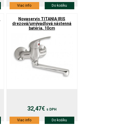
Viac info
Do košíku
á
Novaservis TITANIA IRIS
drezová/umývadlová nástenná
batéria, 10cm
32,47€
s DPH
Viac info
Do košíku