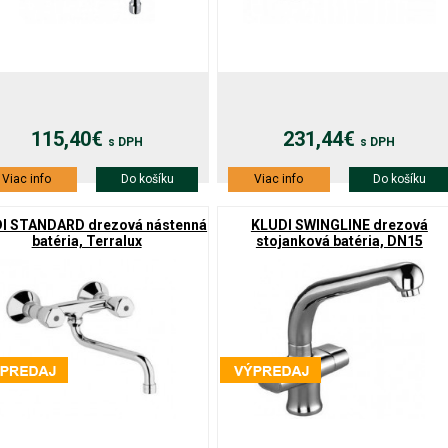
115,40€
231,44€
s DPH
s DPH
Viac info
Do košíku
Viac info
Do košíku
I STANDARD drezová nástenná
KLUDI SWINGLINE drezová
batéria, Terralux
stojanková batéria, DN15