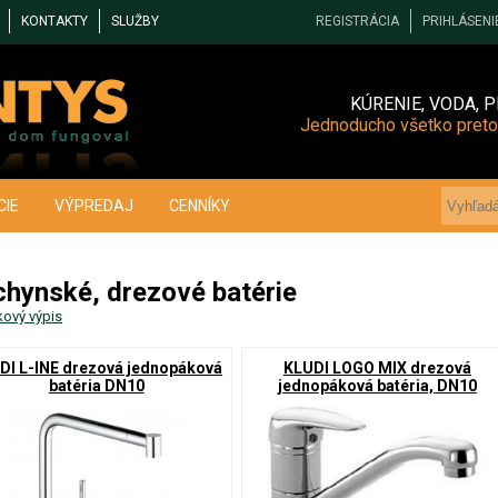
KONTAKTY
SLUŽBY
REGISTRÁCIA
PRIHLÁSENI
KÚRENIE, VODA, P
Jednoducho všetko preto
CIE
VÝPREDAJ
CENNÍKY
hynské, drezové batérie
kový výpis
DI L-INE drezová jednopáková
KLUDI LOGO MIX drezová
batéria DN10
jednopáková batéria, DN10