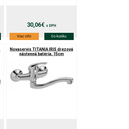
30,06€
s DPH
Viac info
Do košíku
á
Novaservis TITANIA IRIS drezová
nástenná batéria, 15cm