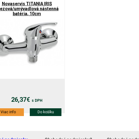
Novaservis TITANIA IRIS
ezová/umývadlová nástenná
batéria, 10cm
26,37€
s DPH
Viac info
Do košíku