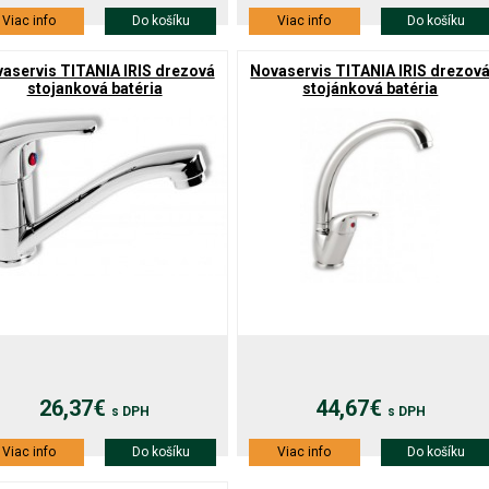
Viac info
Do košíku
Viac info
Do košíku
aservis TITANIA IRIS drezová
Novaservis TITANIA IRIS drezov
stojanková batéria
stojánková batéria
26,37€
44,67€
s DPH
s DPH
Viac info
Do košíku
Viac info
Do košíku