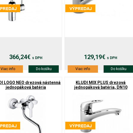
366,24€
129,19€
s DPH
s DPH
Viac info
Do košíku
Viac info
Do košíku
I LOGO NEO drezová nástenná
KLUDI MIX PLUS drezová
jednopáková batéria
jednopáková batéria, DN10