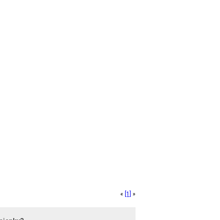
«
[1]
»