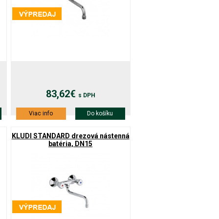
83,62€
s DPH
Viac info
Do košíku
KLUDI STANDARD drezová nástenná
batéria, DN15