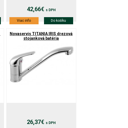
42,66€
s DPH
Viac info
Do košíku
á
Novaservis TITANIA IRIS drezová
stojanková batéria
26,37€
s DPH