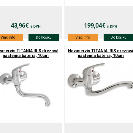
43,96€
199,04€
s DPH
s DPH
Viac info
Do košíku
Viac info
Do košíku
aservis TITANIA IRIS drezová
Novaservis TITANIA IRIS drezov
nástenná batéria, 10cm
nástenná batéria, 10cm