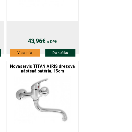
43,96€
s DPH
Viac info
Do košíku
Novaservis TITANIA IRIS drezová
nástená batéria, 15cm