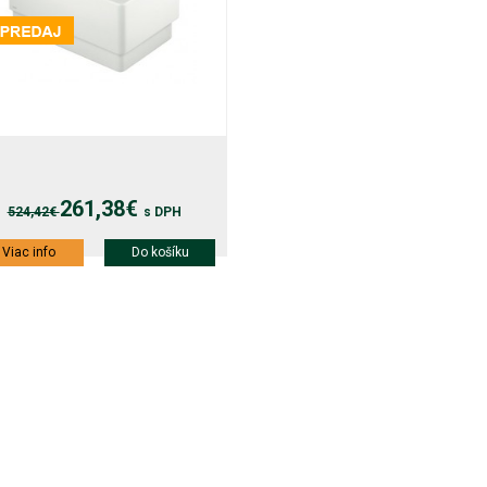
261,38€
524,42€
s DPH
Viac info
Do košíku