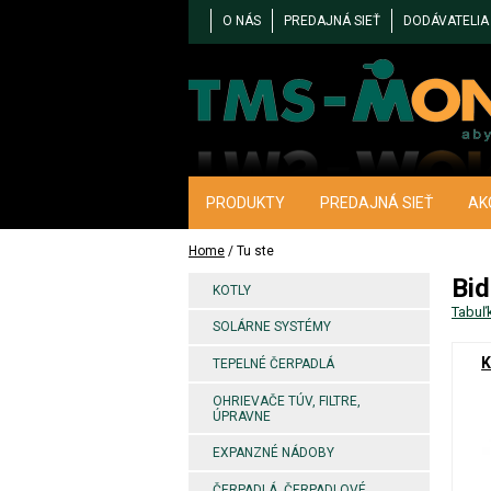
O NÁS
PREDAJNÁ SIEŤ
DODÁVATELIA
PRODUKTY
PREDAJNÁ SIEŤ
AK
Home
/ Tu ste
Bid
KOTLY
Tabuľ
SOLÁRNE SYSTÉMY
K
TEPELNÉ ČERPADLÁ
OHRIEVAČE TÚV, FILTRE,
ÚPRAVNE
EXPANZNÉ NÁDOBY
ČERPADLÁ, ČERPADLOVÉ