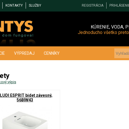
KONTAKTY
SLUŽBY
REGISTRÁCIA
PRIHLÁSENI
KÚRENIE, VODA, P
Jednoducho všetko preto
CIE
VÝPREDAJ
CENNÍKY
ety
kový výpis
LUDI ESPRIT bidet závesný,
56BIW43