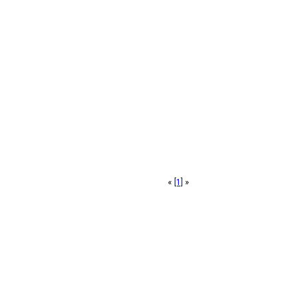
«
[1]
»