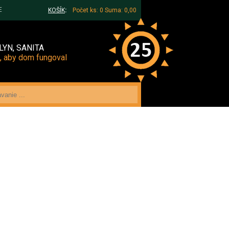
E
KOŠÍK
:
Počet ks: 0
Suma: 0,00
LYN, SANITA
, aby dom fungoval