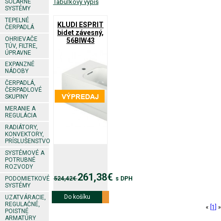
SOLÁRNE
Tabuľkový výpis
SYSTÉMY
TEPELNÉ
KLUDI ESPRIT
ČERPADLÁ
bidet závesný,
OHRIEVAČE
56BIW43
TÚV, FILTRE,
ÚPRAVNE
EXPANZNÉ
NÁDOBY
ČERPADLÁ,
ČERPADLOVÉ
SKUPINY
MERANIE A
REGULÁCIA
RADIÁTORY,
KONVEKTORY,
PRÍSLUŠENSTVO
SYSTÉMOVÉ A
POTRUBNÉ
ROZVODY
261,38€
PODOMIETKOVÉ
524,42€
s DPH
SYSTÉMY
Do košíku
Viac info
UZATVÁRACIE,
REGULAČNÉ,
«
[1]
»
POISTNÉ
ARMATÚRY