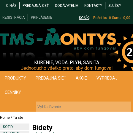
O NÁS
PREDAJNÁ SIEŤ
DODÁVATELIA
KONTAKTY
SLUŽBY
REGISTRÁCIA
PRIHLÁSENIE
KOŠÍK
:
Počet ks: 0
Suma: 0,00
KÚRENIE, VODA, PLYN, SANITA
Jednoducho všetko preto, aby dom fungoval
PRODUKTY
PREDAJNÁ SIEŤ
AKCIE
VÝPREDAJ
CENNÍKY
Home
/ Tu ste
Bidety
KOTLY