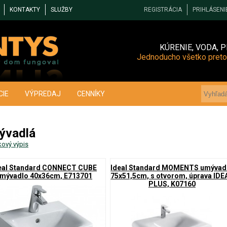
KONTAKTY
SLUŽBY
REGISTRÁCIA
PRIHLÁSENI
KÚRENIE, VODA, P
Jednoducho všetko preto
CIE
VÝPREDAJ
CENNÍKY
ývadlá
kový výpis
eal Standard CONNECT CUBE
Ideal Standard MOMENTS umývad
mývadlo 40x36cm, E713701
75x51,5cm, s otvorom, úprava IDE
PLUS, K07160