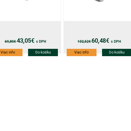
43,05€
60,48€
69,80€
s DPH
102,52€
s DPH
Viac info
Do košíku
Viac info
Do košíku