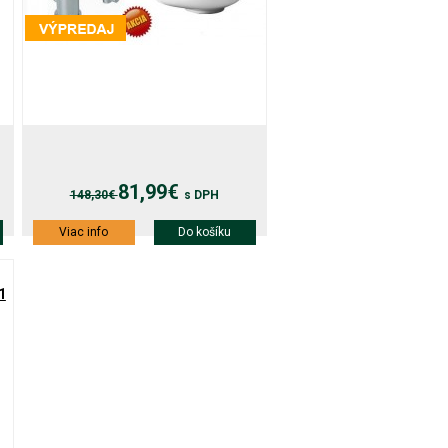
81,99€
148,30€
s DPH
Viac info
Do košíku
1