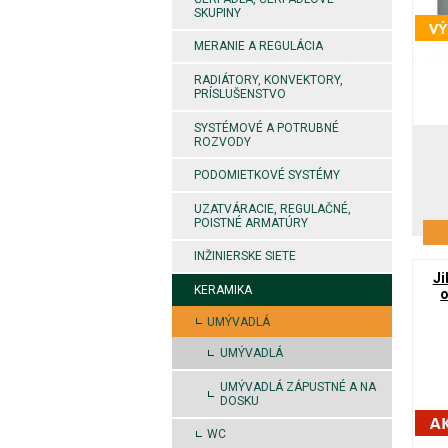
SKUPINY
MERANIE A REGULÁCIA
RADIÁTORY, KONVEKTORY,
PRÍSLUŠENSTVO
SYSTÉMOVÉ A POTRUBNÉ
ROZVODY
PODOMIETKOVÉ SYSTÉMY
UZATVÁRACIE, REGULAČNÉ,
POISTNÉ ARMATÚRY
INŽINIERSKE SIETE
Ji
KERAMIKA
o
UMÝVADLÁ
UMÝVADLÁ
UMÝVADLÁ ZÁPUSTNÉ A NA
DOSKU
WC