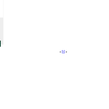
«
[1]
»