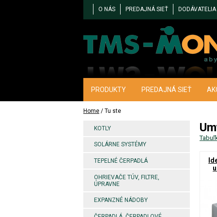
O NÁS
PREDAJNÁ SIEŤ
DODÁVATELIA
PRODUKTY
PREDAJNÁ SIEŤ
AK
Home
/ Tu ste
Um
KOTLY
Tabuľ
SOLÁRNE SYSTÉMY
Id
TEPELNÉ ČERPADLÁ
u
OHRIEVAČE TÚV, FILTRE,
ÚPRAVNE
EXPANZNÉ NÁDOBY
ČERPADLÁ, ČERPADLOVÉ