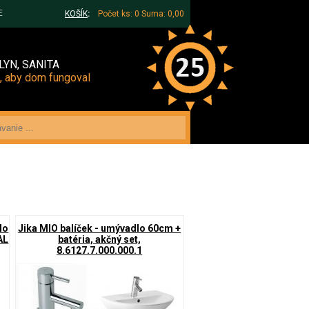
E
KOŠÍK
:
Počet ks: 0
Suma: 0,00
LYN, SANITA
, aby dom fungoval
lo
Jika MIO balíček - umývadlo 60cm +
AL
batéria, akčný set,
8.6127.7.000.000.1