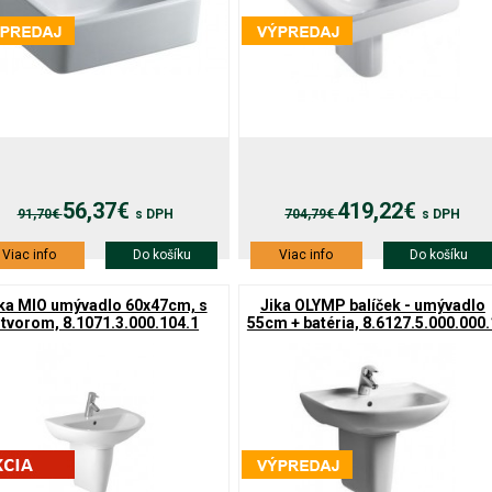
56,37€
419,22€
91,70€
s DPH
704,79€
s DPH
Viac info
Do košíku
Viac info
Do košíku
ka MIO umývadlo 60x47cm, s
Jika OLYMP balíček - umývadlo
tvorom, 8.1071.3.000.104.1
55cm + batéria, 8.6127.5.000.000.