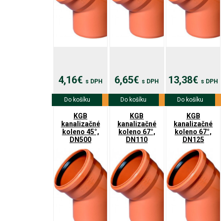
4,16€
6,65€
13,38€
s DPH
s DPH
s DPH
Do košíku
Viac info
Do košíku
Viac info
Do košíku
Viac info
KGB
KGB
KGB
kanalizačné
kanalizačné
kanalizačné
koleno 45°,
koleno 67°,
koleno 67°,
DN500
DN110
DN125