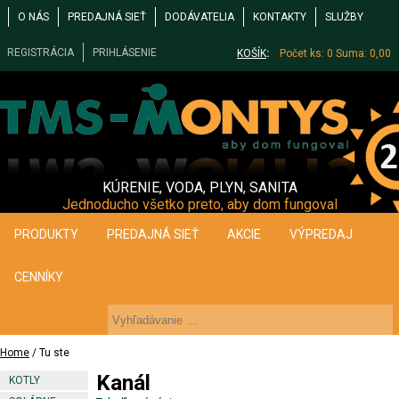
O NÁS
PREDAJNÁ SIEŤ
DODÁVATELIA
KONTAKTY
SLUŽBY
REGISTRÁCIA
PRIHLÁSENIE
KOŠÍK
:
Počet ks: 0
Suma: 0,00
KÚRENIE, VODA, PLYN, SANITA
Jednoducho všetko preto, aby dom fungoval
PRODUKTY
PREDAJNÁ SIEŤ
AKCIE
VÝPREDAJ
CENNÍKY
Home
/ Tu ste
Kanál
KOTLY