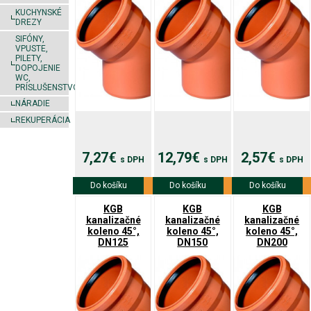
KUCHYNSKÉ
DREZY
SIFÓNY,
VPUSTE,
PILETY,
DOPOJENIE
WC,
PRÍSLUŠENSTVO
NÁRADIE
REKUPERÁCIA
7,27€
12,79€
2,57€
s DPH
s DPH
s DPH
Do košíku
Viac info
Do košíku
Viac info
Do košíku
Viac info
KGB
KGB
KGB
kanalizačné
kanalizačné
kanalizačné
koleno 45°,
koleno 45°,
koleno 45°,
DN125
DN150
DN200