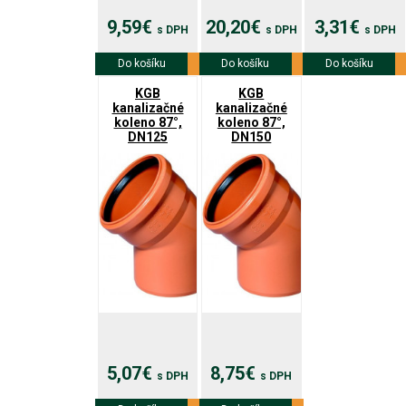
9,59€
20,20€
3,31€
s DPH
s DPH
s DPH
Do košíku
Viac info
Do košíku
Viac info
Do košíku
Viac info
KGB
KGB
kanalizačné
kanalizačné
koleno 87°,
koleno 87°,
DN125
DN150
5,07€
8,75€
s DPH
s DPH