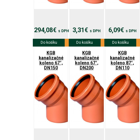
294,08€
3,31€
6,09€
s DPH
s DPH
s DPH
Do košíku
Viac info
Do košíku
Viac info
Do košíku
Viac info
KGB
KGB
KGB
kanalizačné
kanalizačné
kanalizačné
koleno 67°,
koleno 67°,
koleno 87°,
DN150
DN200
DN110