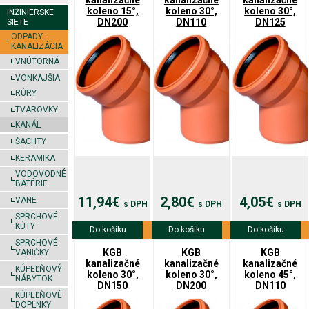
kanalizačné
kanalizačné
kanalizačné
koleno 15°,
koleno 30°,
koleno 30°,
INŽINIERSKE
DN200
DN110
DN125
SIETE
ODPADY -
KANALIZÁCIA
VNÚTORNÁ
VONKAJŠIA
RÚRY
TVAROVKY
KANÁL
ŠACHTY
KERAMIKA
VODOVODNÉ
BATÉRIE
11,94€
2,80€
4,05€
VANE
s DPH
s DPH
s DPH
SPRCHOVÉ
KÚTY
Do košíku
Viac info
Do košíku
Viac info
Do košíku
Viac info
SPRCHOVÉ
KGB
KGB
KGB
VANIČKY
kanalizačné
kanalizačné
kanalizačné
KÚPEĽŇOVÝ
koleno 30°,
koleno 30°,
koleno 45°,
NÁBYTOK
DN150
DN200
DN110
KÚPEĽŇOVÉ
DOPLNKY