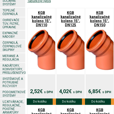
SOLÁRNE
Tabuľkový výpis
SYSTÉMY
TEPELNÉ
KGB
KGB
KGB
ČERPADLÁ
kanalizačné
kanalizačné
kanalizačné
OHRIEVAČE
koleno 15°,
koleno 15°,
koleno 15°,
TÚV, FILTRE,
DN110
DN125
DN150
ÚPRAVNE
EXPANZNÉ
NÁDOBY
ČERPADLÁ,
ČERPADLOVÉ
SKUPINY
MERANIE A
REGULÁCIA
RADIÁTORY,
KONVEKTORY,
PRÍSLUŠENSTVO
SYSTÉMOVÉ A
POTRUBNÉ
ROZVODY
2,52€
4,02€
6,85€
PODOMIETKOVÉ
s DPH
s DPH
s DPH
SYSTÉMY
Do košíku
Viac info
Do košíku
Viac info
Do košíku
Viac info
UZATVÁRACIE,
REGULAČNÉ,
POISTNÉ
KGB
KGB
KGB
ARMATÚRY