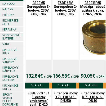
ESBE 65
ESBE 68M
ESBE BF65
NA VODU
Servopohon 3-
Servopohon 2-
Medziprírubová
NA PLYN
bodový, 230V,
bodový, 230V,
spätná klapka,
60s, 5Nm
600s, 5Nm
DN65, PN16
PRÍRUBY
INŽINIERSKE
SIETE
KERAMIKA
VODOVODNÉ
BATÉRIE
VANE
SPRCHOVÉ
KÚTY
SPRCHOVÉ
VANIČKY
KÚPEĽŇOVÝ
NÁBYTOK
132,84€
166,58€
90,05€
s DPH
s DPH
s DPH
KÚPEĽŇOVÉ
DOPLNKY
Do košíku
Viac info
Do košíku
Viac info
Do košíku
Viac info
KUCHYNSKÉ
DREZY
ESBE VRG 131
Filter prírubový
Filter prírubový
SIFÓNY,
3-cestný
D 71 118 616 -
D 71 118 616 -
VPUSTE,
zmiešavací
DN250
DN40
PILETY,
ventil DN20
DOPOJENIE