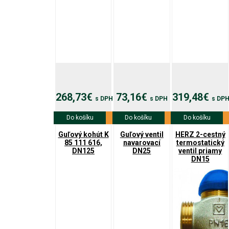
268,73€
73,16€
319,48€
s DPH
s DPH
s DP
Do košíku
Viac info
Do košíku
Viac info
Do košíku
Viac info
Guľový kohút K
Guľový ventil
HERZ 2-cestný
85 111 616,
navarovací
termostatický
DN125
DN25
ventil priamy
DN15