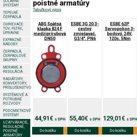
SOLÁRNE
poistné armatúry
SYSTÉMY
Tabuľkový výpis
TEPELNÉ
ČERPADLÁ
ABS Spätná
ESBE 3G 20 3-
ESBE 62P
OHRIEVAČE
TÚV, FILTRE,
klapka 824 F
cestný
Servopohon 3-
ÚPRAVNE
medziprírubová
zmiešavač,
bodový, 24V,
DN50
G3/4", PN6
120s, 5Nm
EXPANZNÉ
NÁDOBY
ČERPADLÁ,
ČERPADLOVÉ
SKUPINY
MERANIE A
REGULÁCIA
RADIÁTORY,
KONVEKTORY,
PRÍSLUŠENSTVO
SYSTÉMOVÉ A
POTRUBNÉ
ROZVODY
PODOMIETKOVÉ
SYSTÉMY
44,91€
55,40€
129,01€
s DPH
s DPH
s DP
UZATVÁRACIE,
REGULAČNÉ,
Do košíku
Viac info
Do košíku
Viac info
Do košíku
Viac info
POISTNÉ
ARMATÚRY