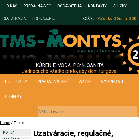
O NÁS
PREDAJNÁ SIEŤ
DODÁVATELIA
KONTAKTY
SLUŽBY
REGISTRÁCIA
PRIHLÁSENIE
KOŠÍK
:
Počet ks: 0
Suma: 0,00
KÚRENIE, VODA, PLYN, SANITA
Jednoducho všetko preto, aby dom fungoval
PRODUKTY
PREDAJNÁ SIEŤ
AKCIE
VÝPREDAJ
CENNÍKY
Home
/ Tu ste
Uzatváracie, regulačné,
KOTLY