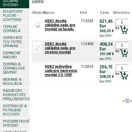
SOLÁRNE
Galéria
SYSTÉMY
KOLEKTORY
Obrázok
Názov
Kód
Cena
Množstvo
PLOCHÉ -
UCHYTENIE
HERZ dvojitá
112225
621,46
základná sada, pre
Eur
TEPELNÉ
ks
montáž na fasádu
ČERPADLÁ
505,25 €
bez DPH
OHRIEVAČE
TÚV, FILTRE,
HERZ dvojitá
112420
408,34
ÚPRAVNE
základná sada, pre
Eur
ks
strešnú montáž
EXPANZNÉ
331,98 €
NÁDOBY
bez DPH
ČERPADLÁ,
HERZ jednotlivá
112010
256,15
ČERPADLOVÉ
sada pre nástrešnú
Eur
SKUPINY
ks
montáž CS 100F
208,25 €
MERANIE A
bez DPH
REGULÁCIA
RADIÁTORY,
KONVEKTORY,
PRÍSLUŠENSTVO
«
[1]
»
SYSTÉMOVÉ A
POTRUBNÉ
ROZVODY
PODOMIETKOVÉ
SYSTÉMY