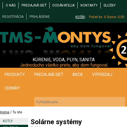
O NÁS
PREDAJNÁ SIEŤ
DODÁVATELIA
KONTAKTY
SLUŽBY
REGISTRÁCIA
PRIHLÁSENIE
KOŠÍK
:
Počet ks: 0
Suma: 0,00
KÚRENIE, VODA, PLYN, SANITA
Jednoducho všetko preto, aby dom fungoval
PRODUKTY
PREDAJNÁ SIEŤ
AKCIE
VÝPREDAJ
CENNÍKY
Home
/ Tu ste
Solárne systémy
KOTLY