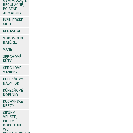
UZATVÁRACIE,
REGULAČNÉ,
POISTNÉ
ARMATÚRY
INŽINIERSKE
SIETE
KERAMIKA
VODOVODNÉ
BATÉRIE
VANE
SPRCHOVÉ
KÚTY
SPRCHOVÉ
VANIČKY
KÚPEĽŇOVÝ
NÁBYTOK
KÚPEĽŇOVÉ
DOPLNKY
KUCHYNSKÉ
DREZY
SIFÓNY,
VPUSTE,
PILETY,
DOPOJENIE
WC,