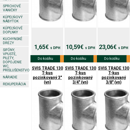
SPRCHOVÉ
VANIČKY
KÚPEĽŇOVÝ
NÁBYTOK
KÚPEĽŇOVÉ
DOPLNKY
KUCHYNSKÉ
DREZY
1,65€
10,59€
23,06€
s DPH
s DPH
s DPH
SIFÓNY,
VPUSTE,
PILETY,
Do košíku
Viac info
Do košíku
Viac info
Do košíku
Viac info
DOPOJENIE
WC,
SVIS TRADE 130
SVIS TRADE 130
SVIS TRADE 130
PRÍSLUŠENSTVO
T-kus
T-kus
T-kus
pozinkovaný 3"
pozinkovaný
pozinkovaný
NÁRADIE
(vn)
3/4" (vn)
3/8" (vn)
REKUPERÁCIA