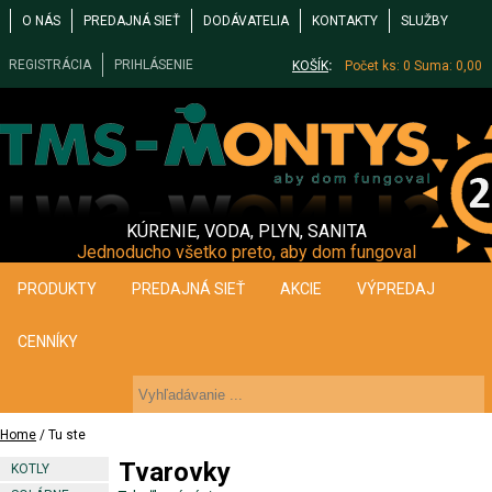
O NÁS
PREDAJNÁ SIEŤ
DODÁVATELIA
KONTAKTY
SLUŽBY
REGISTRÁCIA
PRIHLÁSENIE
KOŠÍK
:
Počet ks: 0
Suma: 0,00
KÚRENIE, VODA, PLYN, SANITA
Jednoducho všetko preto, aby dom fungoval
PRODUKTY
PREDAJNÁ SIEŤ
AKCIE
VÝPREDAJ
CENNÍKY
Home
/ Tu ste
Tvarovky
KOTLY