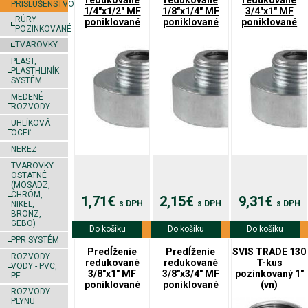
redukované
redukované
redukované
PRÍSLUŠENSTVO
1/4"x1/2" MF
1/8"x1/4" MF
3/4"x1" MF
RÚRY
poniklované
poniklované
poniklované
POZINKOVANÉ
TVAROVKY
PLAST,
PLASTHLINÍK
SYSTÉM
MEDENÉ
ROZVODY
UHLÍKOVÁ
OCEĽ
NEREZ
TVAROVKY
OSTATNÉ
(MOSADZ,
CHRÓM,
1,71€
2,15€
9,31€
s DPH
s DPH
s DPH
NIKEL,
BRONZ,
GEBO)
Do košíku
Viac info
Do košíku
Viac info
Do košíku
Viac info
PPR SYSTÉM
Predĺženie
Predĺženie
SVIS TRADE 130
ROZVODY
redukované
redukované
T-kus
VODY - PVC,
3/8"x1" MF
3/8"x3/4" MF
pozinkovaný 1"
PE
poniklované
poniklované
(vn)
ROZVODY
PLYNU