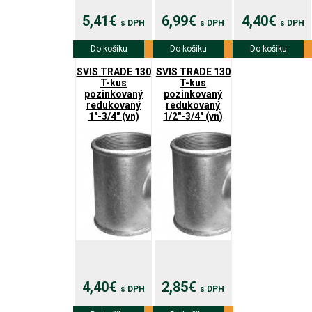
5,41€
6,99€
4,40€
s DPH
s DPH
s DPH
Do košíku
Viac info
Do košíku
Viac info
Do košíku
Viac info
SVIS TRADE 130
SVIS TRADE 130
T-kus
T-kus
pozinkovaný
pozinkovaný
redukovaný
redukovaný
1"-3/4" (vn)
1/2"-3/4" (vn)
4,40€
2,85€
s DPH
s DPH