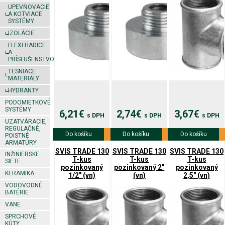
UPEVŇOVACIE
A KOTVIACE
SYSTÉMY
IZOLÁCIE
FLEXI HADICE
A
PRÍSLUŠENSTVO
TESNIACE
MATERIÁLY
HYDRANTY
PODOMIETKOVÉ
SYSTÉMY
6,21€
2,74€
3,67€
s DPH
s DPH
s DPH
UZATVÁRACIE,
REGULAČNÉ,
Do košíku
Viac info
Do košíku
Viac info
Do košíku
Viac info
POISTNÉ
ARMATÚRY
SVIS TRADE 130
SVIS TRADE 130
SVIS TRADE 130
INŽINIERSKE
T-kus
T-kus
T-kus
SIETE
pozinkovaný
pozinkovaný 2"
pozinkovaný
KERAMIKA
1/2" (vn)
(vn)
2,5" (vn)
VODOVODNÉ
BATÉRIE
VANE
SPRCHOVÉ
KÚTY