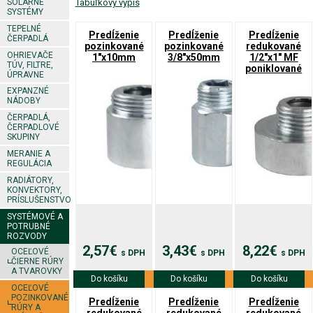
SOLÁRNE
Tabuľkový výpis
SYSTÉMY
TEPELNÉ
Predĺženie
Predĺženie
Predĺženie
ČERPADLÁ
pozinkované
pozinkované
redukované
OHRIEVAČE
1"x10mm
3/8"x50mm
1/2"x1" MF
TÚV, FILTRE,
poniklované
ÚPRAVNE
EXPANZNÉ
NÁDOBY
ČERPADLÁ,
ČERPADLOVÉ
SKUPINY
MERANIE A
REGULÁCIA
RADIÁTORY,
KONVEKTORY,
PRÍSLUŠENSTVO
SYSTÉMOVÉ A
POTRUBNÉ
ROZVODY
2,57€
3,43€
8,22€
OCEĽOVÉ
s DPH
s DPH
s DPH
ČIERNE RÚRY
A TVAROVKY
Do košíku
Viac info
Do košíku
Viac info
Do košíku
Viac info
OCEĽOVÉ
POZINKOVANÉ
Predĺženie
Predĺženie
Predĺženie
RÚRY A