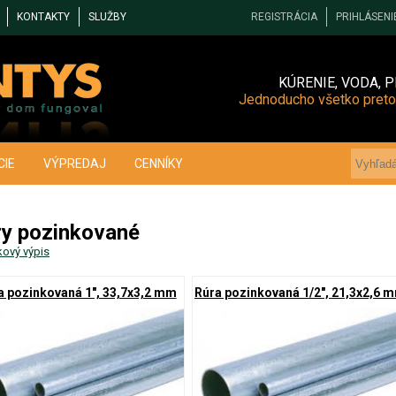
KONTAKTY
SLUŽBY
REGISTRÁCIA
PRIHLÁSENI
KÚRENIE, VODA, P
Jednoducho všetko preto
CIE
VÝPREDAJ
CENNÍKY
ry pozinkované
kový výpis
a pozinkovaná 1", 33,7x3,2 mm
Rúra pozinkovaná 1/2", 21,3x2,6 