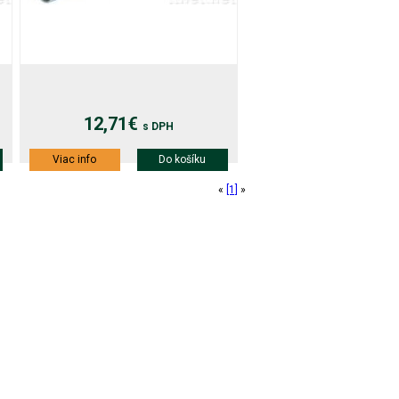
12,71€
s DPH
Viac info
Do košíku
«
[1]
»