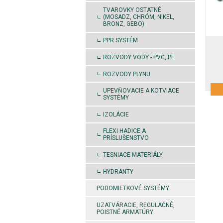
TVAROVKY OSTATNÉ
(MOSADZ, CHRÓM, NIKEL,
BRONZ, GEBO)
PPR SYSTÉM
ROZVODY VODY - PVC, PE
ROZVODY PLYNU
UPEVŇOVACIE A KOTVIACE
SYSTÉMY
IZOLÁCIE
FLEXI HADICE A
PRÍSLUŠENSTVO
TESNIACE MATERIÁLY
HYDRANTY
PODOMIETKOVÉ SYSTÉMY
UZATVÁRACIE, REGULAČNÉ,
POISTNÉ ARMATÚRY