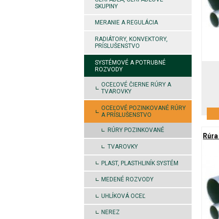
SKUPINY
MERANIE A REGULÁCIA
RADIÁTORY, KONVEKTORY,
PRÍSLUŠENSTVO
SYSTÉMOVÉ A POTRUBNÉ
ROZVODY
OCEĽOVÉ ČIERNE RÚRY A
TVAROVKY
OCEĽOVÉ POZINKOVANÉ RÚRY
A PRÍSLUŠENSTVO
RÚRY POZINKOVANÉ
Rúra
TVAROVKY
PLAST, PLASTHLINÍK SYSTÉM
MEDENÉ ROZVODY
UHLÍKOVÁ OCEĽ
NEREZ