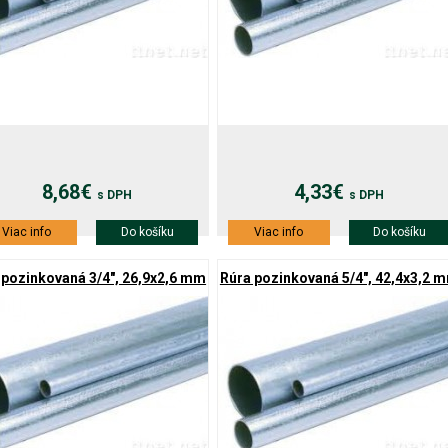
8,68€
4,33€
s DPH
s DPH
Viac info
Do košíku
Viac info
Do košíku
 pozinkovaná 3/4", 26,9x2,6 mm
Rúra pozinkovaná 5/4", 42,4x3,2 