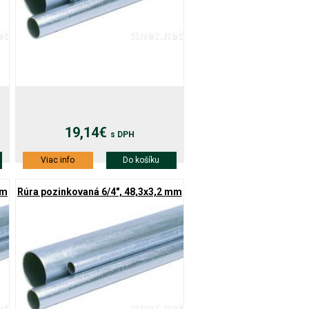
19,14€
s DPH
Viac info
Do košíku
mm
Rúra pozinkovaná 6/4", 48,3x3,2 mm