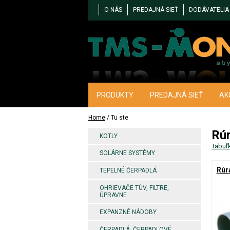
O NÁS
PREDAJNÁ SIEŤ
DODÁVATELIA
PRODUKTY
PREDAJNÁ SIEŤ
AK
Home
/ Tu ste
Rú
KOTLY
Tabuľ
SOLÁRNE SYSTÉMY
Rúr
TEPELNÉ ČERPADLÁ
OHRIEVAČE TÚV, FILTRE,
ÚPRAVNE
EXPANZNÉ NÁDOBY
ČERPADLÁ, ČERPADLOVÉ