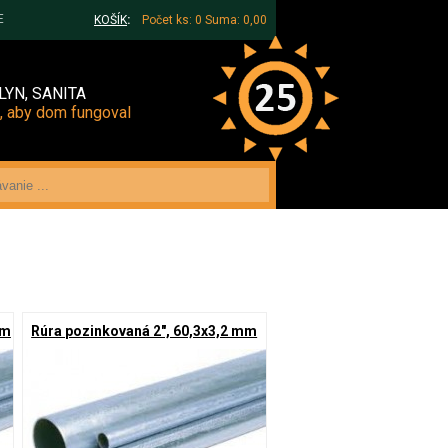
E
KOŠÍK
:
Počet ks: 0
Suma: 0,00
LYN, SANITA
, aby dom fungoval
mm
Rúra pozinkovaná 2", 60,3x3,2 mm