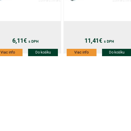
6,11€
11,41€
s DPH
s DPH
Viac info
Do košíku
Viac info
Do košíku