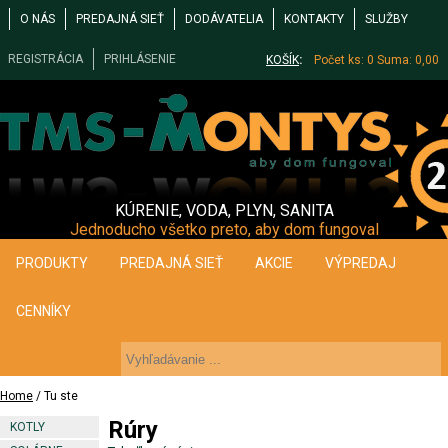
O NÁS
PREDAJNÁ SIEŤ
DODÁVATELIA
KONTAKTY
SLUŽBY
REGISTRÁCIA
PRIHLÁSENIE
KOŠÍK
:
Počet ks: 0
Suma: 0,00
KÚRENIE, VODA, PLYN, SANITA
Jednoducho všetko preto, aby dom fungoval
PRODUKTY
PREDAJNÁ SIEŤ
AKCIE
VÝPREDAJ
CENNÍKY
Home
/ Tu ste
Rúry
KOTLY