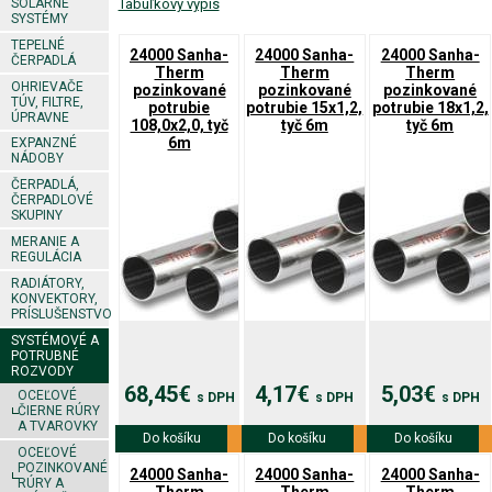
SOLÁRNE
Tabuľkový výpis
SYSTÉMY
TEPELNÉ
24000 Sanha-
24000 Sanha-
24000 Sanha-
ČERPADLÁ
Therm
Therm
Therm
OHRIEVAČE
pozinkované
pozinkované
pozinkované
TÚV, FILTRE,
potrubie
potrubie 15x1,2,
potrubie 18x1,2,
ÚPRAVNE
108,0x2,0, tyč
tyč 6m
tyč 6m
6m
EXPANZNÉ
NÁDOBY
ČERPADLÁ,
ČERPADLOVÉ
SKUPINY
MERANIE A
REGULÁCIA
RADIÁTORY,
KONVEKTORY,
PRÍSLUŠENSTVO
SYSTÉMOVÉ A
POTRUBNÉ
ROZVODY
68,45€
4,17€
5,03€
OCEĽOVÉ
s DPH
s DPH
s DPH
ČIERNE RÚRY
A TVAROVKY
Do košíku
Viac info
Do košíku
Viac info
Do košíku
Viac info
OCEĽOVÉ
POZINKOVANÉ
24000 Sanha-
24000 Sanha-
24000 Sanha-
RÚRY A