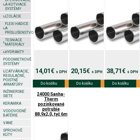
UPEVŇOVACIE
A KOTVIACE
SYSTÉMY
IZOLÁCIE
FLEXI HADICE
A
PRÍSLUŠENSTVO
TESNIACE
MATERIÁLY
HYDRANTY
PODOMIETKOVÉ
SYSTÉMY
14,01€
20,15€
38,71€
UZATVÁRACIE,
s DPH
s DPH
s DPH
REGULAČNÉ,
POISTNÉ
Do košíku
Viac info
Do košíku
Viac info
Do košíku
Viac info
ARMATÚRY
INŽINIERSKE
24000 Sanha-
SIETE
Therm
KERAMIKA
pozinkované
potrubie
VODOVODNÉ
88,9x2,0, tyč 6m
BATÉRIE
VANE
SPRCHOVÉ
KÚTY