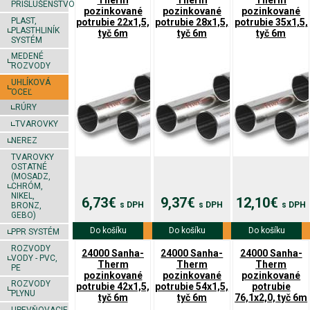
Therm
Therm
Therm
PRÍSLUŠENSTVO
pozinkované
pozinkované
pozinkované
PLAST,
potrubie 22x1,5,
potrubie 28x1,5,
potrubie 35x1,5,
PLASTHLINÍK
tyč 6m
tyč 6m
tyč 6m
SYSTÉM
MEDENÉ
ROZVODY
UHLÍKOVÁ
OCEĽ
RÚRY
TVAROVKY
NEREZ
TVAROVKY
OSTATNÉ
(MOSADZ,
CHRÓM,
NIKEL,
6,73€
9,37€
12,10€
s DPH
s DPH
s DPH
BRONZ,
GEBO)
Do košíku
Viac info
Do košíku
Viac info
Do košíku
Viac info
PPR SYSTÉM
ROZVODY
24000 Sanha-
24000 Sanha-
24000 Sanha-
VODY - PVC,
Therm
Therm
Therm
PE
pozinkované
pozinkované
pozinkované
ROZVODY
potrubie 42x1,5,
potrubie 54x1,5,
potrubie
PLYNU
tyč 6m
tyč 6m
76,1x2,0, tyč 6m