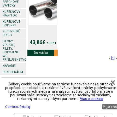
SPRCHOVÉ
VANIČKY
KÚPEĽŇOVÝ
NÁBYTOK
KÚPEĽŇOVÉ
DOPLNKY
KUCHYNSKÉ
DREZY
43,86€
SIFÓNY,
s DPH
VPUSTE,
PILETY,
DOPOJENIE
Do košíku
Viac info
WC,
«
[1]
»
PRÍSLUŠENSTVO
NÁRADIE
REKUPERÁCIA
Súbory cookie používame na správne fungovanie našej stránky,
Footer
Obchodné
Obchodné
Obchodné
prispôsobenie obsahu a reklám návštevníkovi stránky, poskytovanie
podmienky
podmienky2
podmienky3
funkcií sociálnych médií a na analýzu návštevnosti. Informácie o
predajné
používaní našej stránky tiež zdieľame so sociálnymi médiami,
miesta
spôsob platby
spôsob platby
spôsob platby
reklamnými a analytickými partnermi.
Viac o cookies
.
spôsob
spôsob
spôsob
spôsob
dopravy
dopravy
dopravy
dopravy
reklamácie
reklamácie
Odmietnuť všetky
Prijať vše
reklamácie
reklamácie
zoznam
priestory na
zoznam
zoznam
partnerov
prenájom
partnerov
partnerov