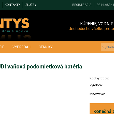
KONTAKTY
SLUŽBY
REGISTRÁCIA
PRIHLÁSENI
KÚRENIE, VODA, P
Jednoducho všetko preto
CIE
VÝPREDAJ
CENNÍKY
DI vaňová podomietková batéria
Kód výrobcu:
Výrobca:
Množstvo:
Konečná 