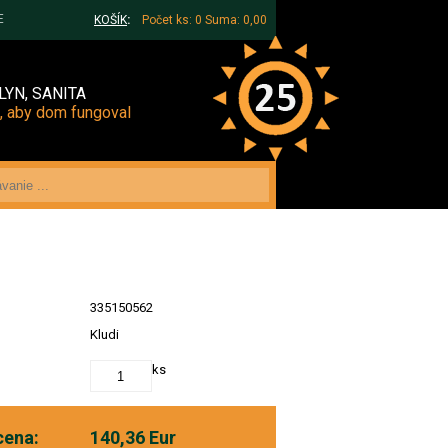
E
KOŠÍK
:
Počet ks: 0
Suma: 0,00
LYN, SANITA
, aby dom fungoval
335150562
Kludi
ks
cena:
140,36 Eur