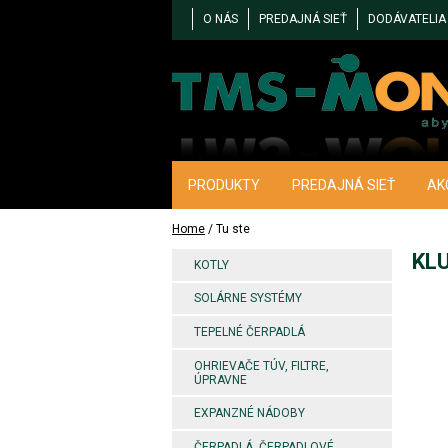
O NÁS
PREDAJNÁ SIEŤ
DODÁVATELIA
PRODUKTY
PREDAJNÁ SIEŤ
AK
Home
/ Tu ste
KLU
KOTLY
SOLÁRNE SYSTÉMY
TEPELNÉ ČERPADLÁ
OHRIEVAČE TÚV, FILTRE,
ÚPRAVNE
EXPANZNÉ NÁDOBY
ČERPADLÁ, ČERPADLOVÉ