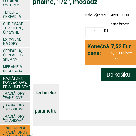
priame, 1/2", mosadz
SOLÁRNE
SYSTÉMY
TEPELNÉ
Kód výrobcu:
422851.00
ČERPADLÁ
OHRIEVAČE
Množstvo:
TÚV, FILTRE,
ks
ÚPRAVNE
EXPANZNÉ
NÁDOBY
Konečná
7,52 Eur
ČERPADLÁ,
cena:
6,11 Eur bez
ČERPADLOVÉ
DPH
SKUPINY
MERANIE A
REGULÁCIA
Do košíku
RADIÁTORY,
KONVEKTORY,
PRÍSLUŠENSTVO
Technické
RADIÁTORY
PANELOVÉ
RADIÁTORY
REBRÍKOVÉ
parametre
RADIÁTORY
ČLÁNKOVÉ
PRIPOJENIA
RADIÁTOROV,