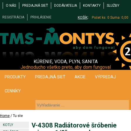
O NÁS
PREDAJNÁ SIEŤ
DODÁVATELIA
KONTAKTY
SLUŽBY
REGISTRÁCIA
PRIHLÁSENIE
KOŠÍK
:
Počet ks: 0
Suma: 0,00
KÚRENIE, VODA, PLYN, SANITA
Jednoducho všetko preto, aby dom fungoval
PRODUKTY
PREDAJNÁ SIEŤ
AKCIE
VÝPREDAJ
CENNÍKY
Home
/ Tu ste
V-4308 Radiátorové šróbenie
KOTLY