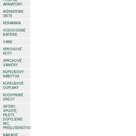
POISTNÉ
ARMATÚRY
INŽINIERSKE
SIETE
KERAMIKA
VODOVODNÉ
BATÉRIE
VANE
SPRCHOVÉ
KÚTY
SPRCHOVÉ
VANIČKY
KÚPEĽŇOVÝ
NÁBYTOK
KÚPEĽŇOVÉ
DOPLNKY
KUCHYNSKÉ
DREZY
SIFÓNY,
VPUSTE,
PILETY,
DOPOJENIE
WC,
PRÍSLUŠENSTVO
NÁRADIE