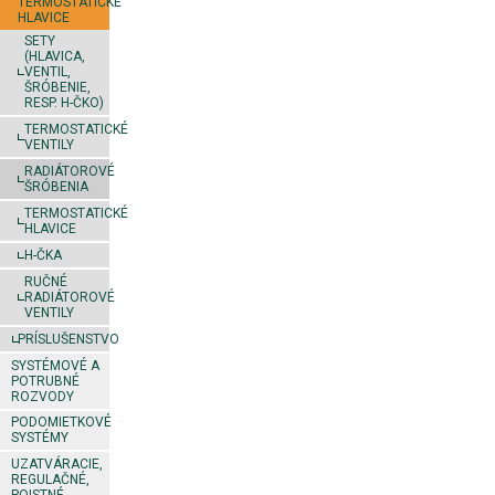
TERMOSTATICKÉ
HLAVICE
SETY
(HLAVICA,
VENTIL,
ŠRÓBENIE,
RESP. H-ČKO)
TERMOSTATICKÉ
VENTILY
RADIÁTOROVÉ
ŠRÓBENIA
TERMOSTATICKÉ
HLAVICE
H-ČKA
RUČNÉ
RADIÁTOROVÉ
VENTILY
PRÍSLUŠENSTVO
SYSTÉMOVÉ A
POTRUBNÉ
ROZVODY
PODOMIETKOVÉ
SYSTÉMY
UZATVÁRACIE,
REGULAČNÉ,