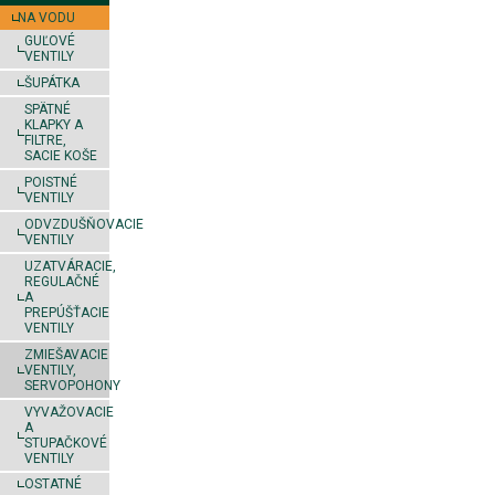
NA VODU
GUĽOVÉ
VENTILY
ŠUPÁTKA
SPÄTNÉ
KLAPKY A
FILTRE,
SACIE KOŠE
POISTNÉ
VENTILY
ODVZDUŠŇOVACIE
VENTILY
UZATVÁRACIE,
REGULAČNÉ
A
PREPÚŠŤACIE
VENTILY
ZMIEŠAVACIE
VENTILY,
SERVOPOHONY
VYVAŽOVACIE
A
STUPAČKOVÉ
VENTILY
OSTATNÉ