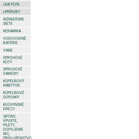
NA PLYN
PRÍRUBY
INŽINIERSKE
SIETE
KERAMIKA
VODOVODNÉ
BATÉRIE
VANE
SPRCHOVÉ
KÚTY
SPRCHOVÉ
VANIČKY
KÚPEĽŇOVÝ
NÁBYTOK
KÚPEĽŇOVÉ
DOPLNKY
KUCHYNSKÉ
DREZY
SIFÓNY,
VPUSTE,
PILETY,
DOPOJENIE
WC,
PRÍSLUŠENSTVO