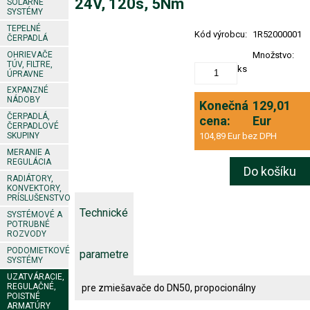
24V, 120s, 5Nm
SOLÁRNE
SYSTÉMY
TEPELNÉ
Kód výrobcu:
1R52000001
ČERPADLÁ
OHRIEVAČE
Množstvo:
TÚV, FILTRE,
ks
ÚPRAVNE
EXPANZNÉ
NÁDOBY
Konečná
129,01
ČERPADLÁ,
cena:
Eur
ČERPADLOVÉ
104,89 Eur bez DPH
SKUPINY
MERANIE A
REGULÁCIA
Do košíku
RADIÁTORY,
KONVEKTORY,
PRÍSLUŠENSTVO
Technické
SYSTÉMOVÉ A
POTRUBNÉ
ROZVODY
PODOMIETKOVÉ
parametre
SYSTÉMY
UZATVÁRACIE,
REGULAČNÉ,
pre zmiešavače do DN50, propocionálny
POISTNÉ
ARMATÚRY