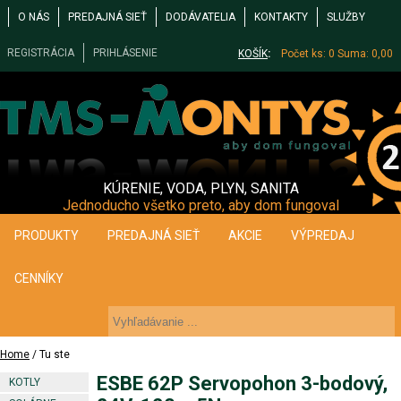
O NÁS
PREDAJNÁ SIEŤ
DODÁVATELIA
KONTAKTY
SLUŽBY
REGISTRÁCIA
PRIHLÁSENIE
KOŠÍK
:
Počet ks: 0
Suma: 0,00
KÚRENIE, VODA, PLYN, SANITA
Jednoducho všetko preto, aby dom fungoval
PRODUKTY
PREDAJNÁ SIEŤ
AKCIE
VÝPREDAJ
CENNÍKY
Home
/ Tu ste
ESBE 62P Servopohon 3-bodový,
KOTLY