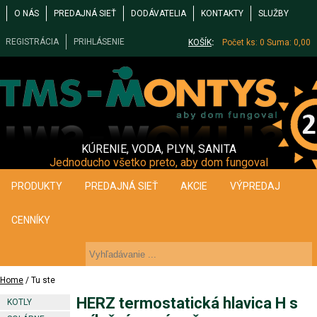
O NÁS
PREDAJNÁ SIEŤ
DODÁVATELIA
KONTAKTY
SLUŽBY
REGISTRÁCIA
PRIHLÁSENIE
KOŠÍK
:
Počet ks: 0
Suma: 0,00
KÚRENIE, VODA, PLYN, SANITA
Jednoducho všetko preto, aby dom fungoval
PRODUKTY
PREDAJNÁ SIEŤ
AKCIE
VÝPREDAJ
CENNÍKY
Home
/ Tu ste
HERZ termostatická hlavica H s
KOTLY