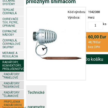
príložným snímačom
SOLÁRNE
SYSTÉMY
TEPELNÉ
Kód výrobcu:
1942088
ČERPADLÁ
Výrobca:
Herz
OHRIEVAČE
TÚV, FILTRE,
Množstvo:
ks
ÚPRAVNE
EXPANZNÉ
NÁDOBY
Konečná
60,00 Eur
ČERPADLÁ,
cena:
48,78 Eur
ČERPADLOVÉ
bez DPH
SKUPINY
MERANIE A
REGULÁCIA
Do košíku
RADIÁTORY,
KONVEKTORY,
PRÍSLUŠENSTVO
RADIÁTORY
PANELOVÉ
RADIÁTORY
REBRÍKOVÉ
Technické
RADIÁTORY
ČLÁNKOVÉ
PRIPOJENIA
RADIÁTOROV,
parametre