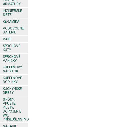
POISTNÉ
ARMATÚRY
INŽINIERSKE
SIETE
KERAMIKA
VODOVODNÉ
BATÉRIE
VANE
SPRCHOVÉ
KÚTY
SPRCHOVÉ
VANIČKY
KÚPEĽŇOVÝ
NÁBYTOK
KÚPEĽŇOVÉ
DOPLNKY
KUCHYNSKÉ
DREZY
SIFÓNY,
VPUSTE,
PILETY,
DOPOJENIE
WC,
PRÍSLUŠENSTVO
NÁRADIE