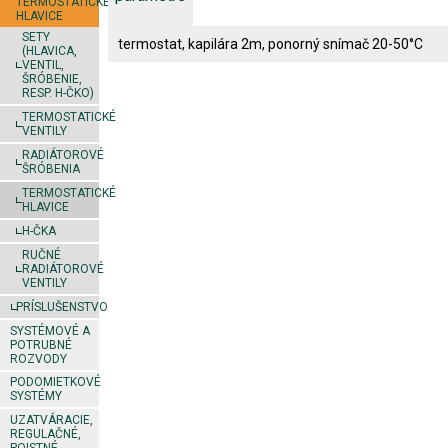
TERMOSTATICKÉ
HLAVICE
SETY
termostat, kapilára 2m, ponorný snímač 20-50°C
(HLAVICA,
VENTIL,
ŠRÓBENIE,
RESP. H-ČKO)
TERMOSTATICKÉ
VENTILY
RADIÁTOROVÉ
ŠRÓBENIA
TERMOSTATICKÉ
HLAVICE
H-ČKA
RUČNÉ
RADIÁTOROVÉ
VENTILY
PRÍSLUŠENSTVO
SYSTÉMOVÉ A
POTRUBNÉ
ROZVODY
PODOMIETKOVÉ
SYSTÉMY
UZATVÁRACIE,
REGULAČNÉ,