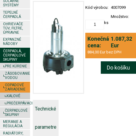
SOLÁRNE
SYSTÉMY
Kód výrobcu:
4007099
TEPELNÉ
Množstvo:
ČERPADLÁ
ks
OHRIEVAČE
TÚV, FILTRE,
ÚPRAVNE
Konečná
1.087,32
EXPANZNÉ
NÁDOBY
cena:
Eur
ČERPADLÁ,
884,00 Eur bez DPH
ČERPADLOVÉ
SKUPINY
PRE KÚRENIE
Do košíku
ZÁSOBOVANIE
VODOU
ODPADOVÉ
ZARIADENIE
KALOVÉ
PREČERPÁVACIE
Technické
ČERPADLOVÉ
SKUPINY
MERANIE A
REGULÁCIA
parametre
RADIÁTORY,