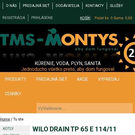
O NÁS
PREDAJNÁ SIEŤ
DODÁVATELIA
KONTAKTY
SLUŽBY
REGISTRÁCIA
PRIHLÁSENIE
KOŠÍK
:
Počet ks: 0
Suma: 0,00
KÚRENIE, VODA, PLYN, SANITA
Jednoducho všetko preto, aby dom fungoval
PRODUKTY
PREDAJNÁ SIEŤ
AKCIE
VÝPREDAJ
CENNÍKY
Home
/ Tu ste
WILO DRAIN TP 65 E 114/11
KOTLY