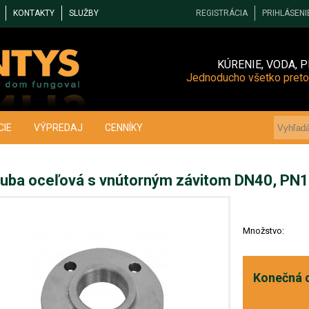
KONTAKTY
SLUŽBY
REGISTRÁCIA
PRIHLÁSENI
KÚRENIE, VODA, P
Jednoducho všetko preto
CIE
VÝPREDAJ
CENNÍKY
ruba oceľová s vnútorným závitom DN40, PN1
Množstvo:
Konečná 