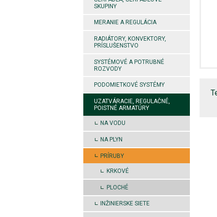
SKUPINY
MERANIE A REGULÁCIA
RADIÁTORY, KONVEKTORY,
PRÍSLUŠENSTVO
SYSTÉMOVÉ A POTRUBNÉ
ROZVODY
PODOMIETKOVÉ SYSTÉMY
T
UZATVÁRACIE, REGULAČNÉ,
POISTNÉ ARMATÚRY
NA VODU
NA PLYN
PRÍRUBY
KRKOVÉ
PLOCHÉ
INŽINIERSKE SIETE