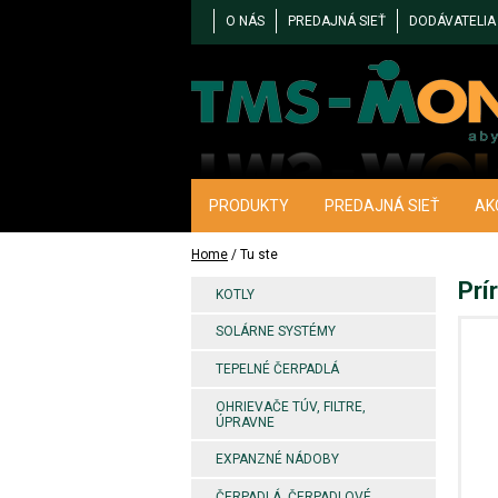
O NÁS
PREDAJNÁ SIEŤ
DODÁVATELIA
PRODUKTY
PREDAJNÁ SIEŤ
AK
Home
/ Tu ste
Prí
KOTLY
SOLÁRNE SYSTÉMY
TEPELNÉ ČERPADLÁ
OHRIEVAČE TÚV, FILTRE,
ÚPRAVNE
EXPANZNÉ NÁDOBY
ČERPADLÁ, ČERPADLOVÉ