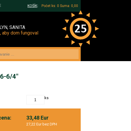
E
KOŠÍK
:
Počet ks: 0
Suma: 0,00
LYN, SANITA
, aby dom fungoval
6-6/4"
ks
cena:
33,48 Eur
27,22 Eur bez DPH