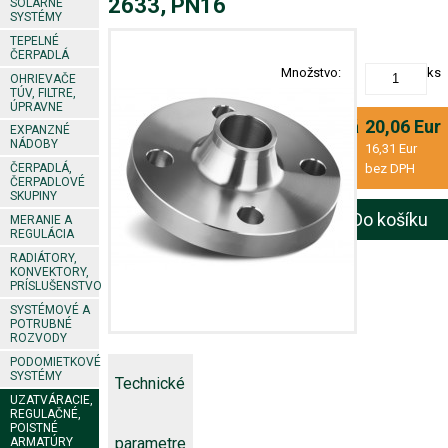
2633, PN16
SOLÁRNE
SYSTÉMY
TEPELNÉ
ČERPADLÁ
Množstvo:
ks
OHRIEVAČE
TÚV, FILTRE,
ÚPRAVNE
Konečná
20,06 Eur
EXPANZNÉ
NÁDOBY
cena:
16,31 Eur
bez DPH
ČERPADLÁ,
ČERPADLOVÉ
SKUPINY
Do košíku
MERANIE A
REGULÁCIA
RADIÁTORY,
KONVEKTORY,
PRÍSLUŠENSTVO
SYSTÉMOVÉ A
POTRUBNÉ
ROZVODY
PODOMIETKOVÉ
SYSTÉMY
Technické
UZATVÁRACIE,
REGULAČNÉ,
POISTNÉ
parametre
ARMATÚRY