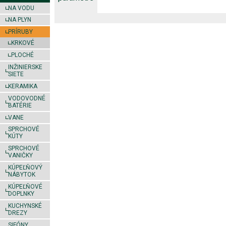
NA VODU
NA PLYN
PRÍRUBY
KRKOVÉ
PLOCHÉ
INŽINIERSKE
SIETE
KERAMIKA
VODOVODNÉ
BATÉRIE
VANE
SPRCHOVÉ
KÚTY
SPRCHOVÉ
VANIČKY
KÚPEĽŇOVÝ
NÁBYTOK
KÚPEĽŇOVÉ
DOPLNKY
KUCHYNSKÉ
DREZY
SIFÓNY,