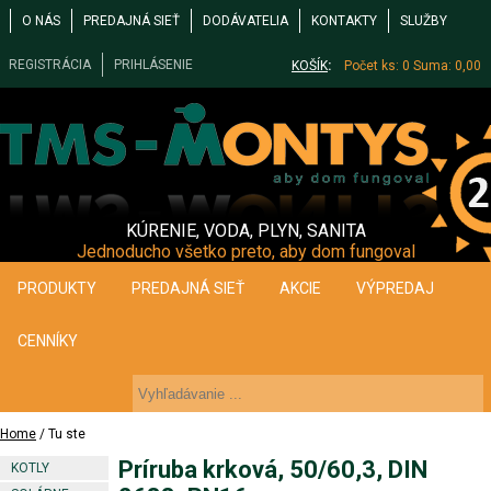
O NÁS
PREDAJNÁ SIEŤ
DODÁVATELIA
KONTAKTY
SLUŽBY
REGISTRÁCIA
PRIHLÁSENIE
KOŠÍK
:
Počet ks: 0
Suma: 0,00
KÚRENIE, VODA, PLYN, SANITA
Jednoducho všetko preto, aby dom fungoval
PRODUKTY
PREDAJNÁ SIEŤ
AKCIE
VÝPREDAJ
CENNÍKY
Home
/ Tu ste
Príruba krková, 50/60,3, DIN
KOTLY