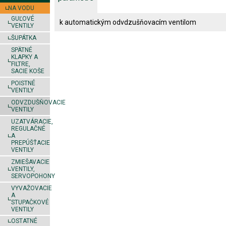
NA VODU
GUĽOVÉ
k automatickým odvdzušňovacím ventilom
VENTILY
ŠUPÁTKA
SPÄTNÉ
KLAPKY A
FILTRE,
SACIE KOŠE
POISTNÉ
VENTILY
ODVZDUŠŇOVACIE
VENTILY
UZATVÁRACIE,
REGULAČNÉ
A
PREPÚŠŤACIE
VENTILY
ZMIEŠAVACIE
VENTILY,
SERVOPOHONY
VYVAŽOVACIE
A
STUPAČKOVÉ
VENTILY
OSTATNÉ