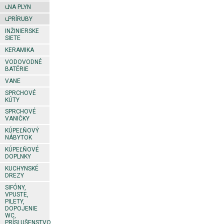
NA PLYN
PRÍRUBY
INŽINIERSKE
SIETE
KERAMIKA
VODOVODNÉ
BATÉRIE
VANE
SPRCHOVÉ
KÚTY
SPRCHOVÉ
VANIČKY
KÚPEĽŇOVÝ
NÁBYTOK
KÚPEĽŇOVÉ
DOPLNKY
KUCHYNSKÉ
DREZY
SIFÓNY,
VPUSTE,
PILETY,
DOPOJENIE
WC,
PRÍSLUŠENSTVO