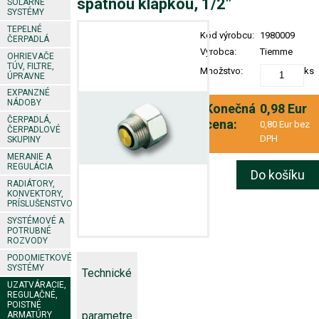
spätnou klapkou, 1/2"
SOLÁRNE
SYSTÉMY
TEPELNÉ
Kód výrobcu:
1980009
ČERPADLÁ
Výrobca:
Tiemme
OHRIEVAČE
TÚV, FILTRE,
Množstvo:
ks
ÚPRAVNE
EXPANZNÉ
NÁDOBY
Konečná
0,98 Eur
ČERPADLÁ,
cena:
0,80 Eur bez
ČERPADLOVÉ
DPH
SKUPINY
MERANIE A
REGULÁCIA
Do košíku
RADIÁTORY,
KONVEKTORY,
PRÍSLUŠENSTVO
SYSTÉMOVÉ A
POTRUBNÉ
ROZVODY
PODOMIETKOVÉ
SYSTÉMY
Technické
UZATVÁRACIE,
REGULAČNÉ,
POISTNÉ
parametre
ARMATÚRY