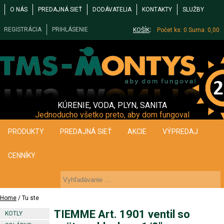
O NÁS
PREDAJNÁ SIEŤ
DODÁVATELIA
KONTAKTY
SLUŽBY
REGISTRÁCIA
PRIHLÁSENIE
KOŠÍK
:
Počet ks: 0
Suma: 0,00
KÚRENIE, VODA, PLYN, SANITA
Jednoducho všetko preto, aby dom fungoval
PRODUKTY
PREDAJNÁ SIEŤ
AKCIE
VÝPREDAJ
CENNÍKY
Home
/ Tu ste
TIEMME Art. 1901 ventil so
KOTLY