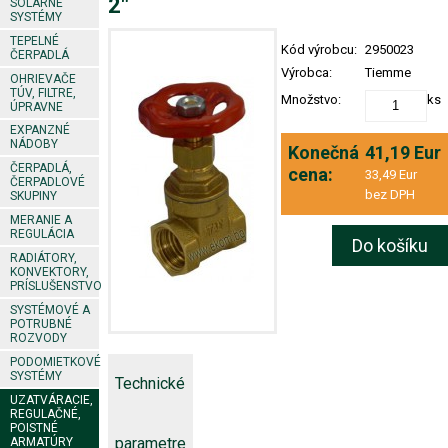
2"
SOLÁRNE
SYSTÉMY
TEPELNÉ
Kód výrobcu:
2950023
ČERPADLÁ
Výrobca:
Tiemme
OHRIEVAČE
TÚV, FILTRE,
Množstvo:
ks
ÚPRAVNE
EXPANZNÉ
NÁDOBY
Konečná
41,19 Eur
ČERPADLÁ,
cena:
33,49 Eur
ČERPADLOVÉ
bez DPH
SKUPINY
MERANIE A
REGULÁCIA
Do košíku
RADIÁTORY,
KONVEKTORY,
PRÍSLUŠENSTVO
SYSTÉMOVÉ A
POTRUBNÉ
ROZVODY
PODOMIETKOVÉ
SYSTÉMY
Technické
UZATVÁRACIE,
REGULAČNÉ,
POISTNÉ
parametre
ARMATÚRY