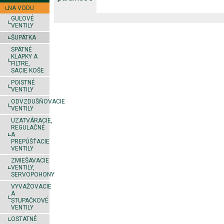
NA VODU
GUĽOVÉ
VENTILY
ŠUPÁTKA
SPÄTNÉ
KLAPKY A
FILTRE,
SACIE KOŠE
POISTNÉ
VENTILY
ODVZDUŠŇOVACIE
VENTILY
UZATVÁRACIE,
REGULAČNÉ
A
PREPÚŠŤACIE
VENTILY
ZMIEŠAVACIE
VENTILY,
SERVOPOHONY
VYVAŽOVACIE
A
STUPAČKOVÉ
VENTILY
OSTATNÉ