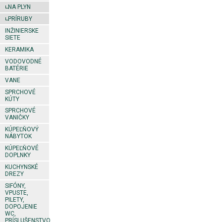
NA PLYN
PRÍRUBY
INŽINIERSKE
SIETE
KERAMIKA
VODOVODNÉ
BATÉRIE
VANE
SPRCHOVÉ
KÚTY
SPRCHOVÉ
VANIČKY
KÚPEĽŇOVÝ
NÁBYTOK
KÚPEĽŇOVÉ
DOPLNKY
KUCHYNSKÉ
DREZY
SIFÓNY,
VPUSTE,
PILETY,
DOPOJENIE
WC,
PRÍSLUŠENSTVO