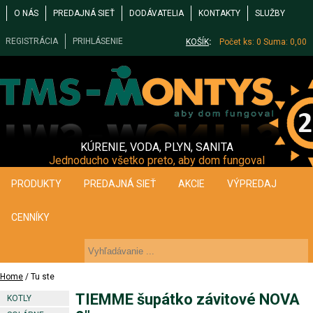
O NÁS
PREDAJNÁ SIEŤ
DODÁVATELIA
KONTAKTY
SLUŽBY
REGISTRÁCIA
PRIHLÁSENIE
KOŠÍK
:
Počet ks: 0
Suma: 0,00
KÚRENIE, VODA, PLYN, SANITA
Jednoducho všetko preto, aby dom fungoval
PRODUKTY
PREDAJNÁ SIEŤ
AKCIE
VÝPREDAJ
CENNÍKY
Home
/ Tu ste
TIEMME šupátko závitové NOVA
KOTLY