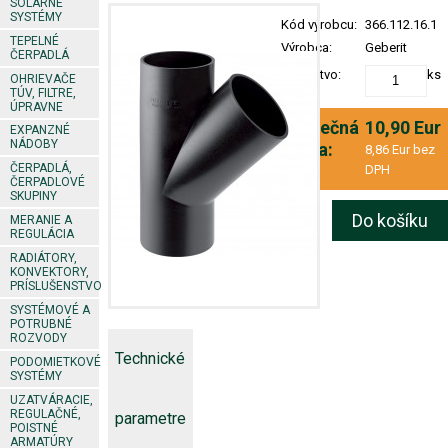
SOLÁRNE
SYSTÉMY
Kód výrobcu:
366.112.16.1
TEPELNÉ
Výrobca:
Geberit
ČERPADLÁ
Množstvo:
ks
OHRIEVAČE
TÚV, FILTRE,
ÚPRAVNE
Konečná
10,90 Eur
EXPANZNÉ
NÁDOBY
cena:
8,86 Eur bez
ČERPADLÁ,
DPH
ČERPADLOVÉ
SKUPINY
Do košíku
MERANIE A
REGULÁCIA
RADIÁTORY,
KONVEKTORY,
PRÍSLUŠENSTVO
SYSTÉMOVÉ A
POTRUBNÉ
ROZVODY
Technické
PODOMIETKOVÉ
SYSTÉMY
UZATVÁRACIE,
REGULAČNÉ,
parametre
POISTNÉ
ARMATÚRY