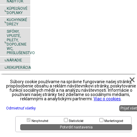
NÁBYTOK
KÚPEĽŇOVÉ
DOPLNKY
KUCHYNSKÉ
DREZY
SIFÓNY,
VPUSTE,
PILETY,
DOPOJENIE
WC,
PRÍSLUŠENSTVO
NÁRADIE
REKUPERÁCIA
Súbory cookie používame na správne fungovanie našej stránky,
Footer
Obchodné
Obchodné
Obchodné
prispôsobenie obsahu a reklám návštevníkovi stránky, poskytovanie
podmienky
podmienky2
podmienky3
funkcií sociálnych médií a na analýzu návštevnosti. Informácie o
predajné
používaní našej stránky tiež zdieľame so sociálnymi médiami,
miesta
spôsob platby
spôsob platby
spôsob platby
reklamnými a analytickými partnermi.
Viac o cookies
.
spôsob
spôsob
spôsob
spôsob
dopravy
dopravy
dopravy
dopravy
reklamácie
reklamácie
Odmietnuť všetky
Prijať vše
reklamácie
reklamácie
zoznam
priestory na
zoznam
zoznam
partnerov
prenájom
partnerov
partnerov
Nevyhnutné
Štatistické
Marketingové
Potvrdiť nastavenia
© 2015