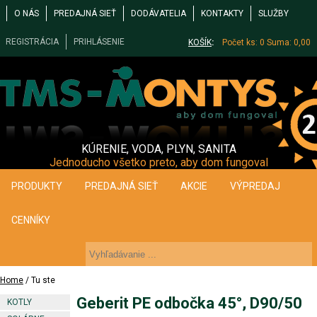
O NÁS
PREDAJNÁ SIEŤ
DODÁVATELIA
KONTAKTY
SLUŽBY
REGISTRÁCIA
PRIHLÁSENIE
KOŠÍK
:
Počet ks: 0
Suma: 0,00
KÚRENIE, VODA, PLYN, SANITA
Jednoducho všetko preto, aby dom fungoval
PRODUKTY
PREDAJNÁ SIEŤ
AKCIE
VÝPREDAJ
CENNÍKY
Home
/ Tu ste
Geberit PE odbočka 45°, D90/50
KOTLY