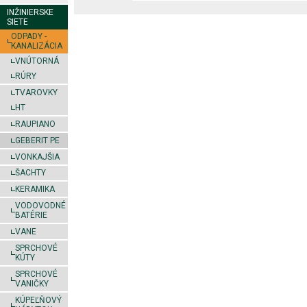
INŽINIERSKE
SIETE
ODPADY -
KANALIZÁCIA
VNÚTORNÁ
RÚRY
TVAROVKY
HT
RAUPIANO
GEBERIT PE
VONKAJŠIA
ŠACHTY
KERAMIKA
VODOVODNÉ
BATÉRIE
VANE
SPRCHOVÉ
KÚTY
SPRCHOVÉ
VANIČKY
KÚPEĽŇOVÝ