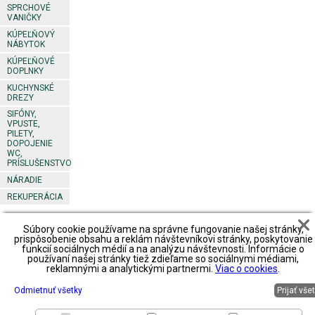
SPRCHOVÉ
VANIČKY
KÚPEĽŇOVÝ
NÁBYTOK
KÚPEĽŇOVÉ
DOPLNKY
KUCHYNSKÉ
DREZY
SIFÓNY,
VPUSTE,
PILETY,
DOPOJENIE
WC,
PRÍSLUŠENSTVO
NÁRADIE
REKUPERÁCIA
Súbory cookie používame na správne fungovanie našej stránky,
Footer
Obchodné
Obchodné
Obchodné
prispôsobenie obsahu a reklám návštevníkovi stránky, poskytovanie
podmienky
podmienky2
podmienky3
funkcií sociálnych médií a na analýzu návštevnosti. Informácie o
predajné
používaní našej stránky tiež zdieľame so sociálnymi médiami,
miesta
spôsob platby
spôsob platby
spôsob platby
reklamnými a analytickými partnermi.
Viac o cookies
.
spôsob
spôsob
spôsob
spôsob
dopravy
dopravy
dopravy
dopravy
Odmietnuť všetky
Prijať vše
reklamácie
reklamácie
reklamácie
reklamácie
zoznam
priestory na
zoznam
zoznam
partnerov
prenájom
partnerov