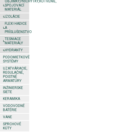
OBJÍMKY,PRÍCHYTKY,KOTVENIE,
SPOJOVACÍ
MATERIÁL
IZOLÁCIE
FLEXI HADICE
A
PRÍSLUŠENSTVO
TESNIACE
MATERIÁLY
HYDRANTY
PODOMIETKOVÉ
SYSTÉMY
UZATVÁRACIE,
REGULAČNÉ,
POISTNÉ
ARMATÚRY
INŽINIERSKE
SIETE
KERAMIKA
VODOVODNÉ
BATÉRIE
VANE
SPRCHOVÉ
KÚTY