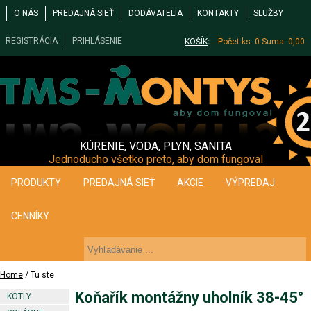
O NÁS
PREDAJNÁ SIEŤ
DODÁVATELIA
KONTAKTY
SLUŽBY
REGISTRÁCIA
PRIHLÁSENIE
KOŠÍK
:
Počet ks: 0
Suma: 0,00
KÚRENIE, VODA, PLYN, SANITA
Jednoducho všetko preto, aby dom fungoval
PRODUKTY
PREDAJNÁ SIEŤ
AKCIE
VÝPREDAJ
CENNÍKY
Home
/ Tu ste
Koňařík montážny uholník 38-45°
KOTLY