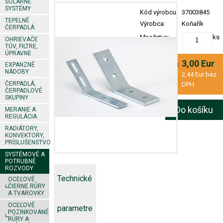
SOLÁRNE
SYSTÉMY
Kód výrobcu:
37003845
TEPELNÉ
Výrobca:
Koňařík
ČERPADLÁ
Množstvo:
ks
OHRIEVAČE
TÚV, FILTRE,
ÚPRAVNE
Konečná
3,00 Eur
EXPANZNÉ
NÁDOBY
cena:
2,44 Eur bez
ČERPADLÁ,
DPH
ČERPADLOVÉ
SKUPINY
Do košíku
MERANIE A
REGULÁCIA
RADIÁTORY,
KONVEKTORY,
PRÍSLUŠENSTVO
SYSTÉMOVÉ A
POTRUBNÉ
ROZVODY
Technické
OCEĽOVÉ
ČIERNE RÚRY
A TVAROVKY
OCEĽOVÉ
parametre
POZINKOVANÉ
RÚRY A