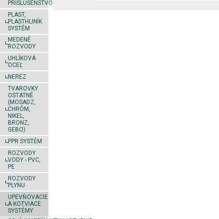
PRÍSLUŠENSTVO
PLAST,
PLASTHLINÍK
SYSTÉM
MEDENÉ
ROZVODY
UHLÍKOVÁ
OCEĽ
NEREZ
TVAROVKY
OSTATNÉ
(MOSADZ,
CHRÓM,
NIKEL,
BRONZ,
GEBO)
PPR SYSTÉM
ROZVODY
VODY - PVC,
PE
ROZVODY
PLYNU
UPEVŇOVACIE
A KOTVIACE
SYSTÉMY