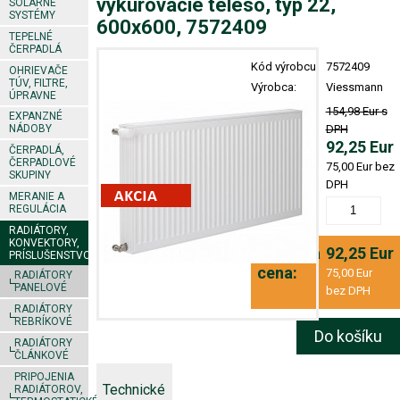
vykurovacie teleso, typ 22,
SOLÁRNE
SYSTÉMY
600x600, 7572409
TEPELNÉ
ČERPADLÁ
Kód výrobcu:
7572409
OHRIEVAČE
TÚV, FILTRE,
Výrobca:
Viessmann
ÚPRAVNE
Stará cena:
154,98 Eur s
EXPANZNÉ
DPH
NÁDOBY
Akciová
92,25 Eur
ČERPADLÁ,
ČERPADLOVÉ
cena:
75,00 Eur bez
SKUPINY
DPH
MERANIE A
Množstvo:
REGULÁCIA
RADIÁTORY,
KONVEKTORY,
Konečná
92,25 Eur
PRÍSLUŠENSTVO
cena:
75,00 Eur
RADIÁTORY
PANELOVÉ
bez DPH
RADIÁTORY
REBRÍKOVÉ
Do košíku
RADIÁTORY
ČLÁNKOVÉ
PRIPOJENIA
Technické
RADIÁTOROV,