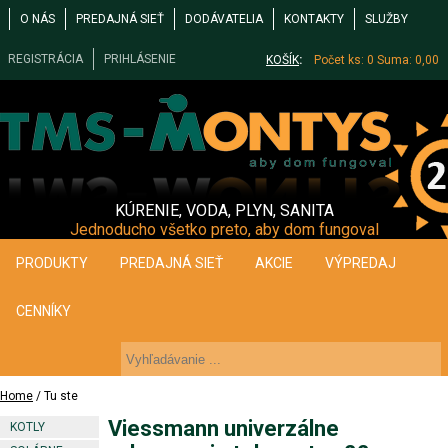
O NÁS
PREDAJNÁ SIEŤ
DODÁVATELIA
KONTAKTY
SLUŽBY
REGISTRÁCIA
PRIHLÁSENIE
KOŠÍK
:
Počet ks: 0
Suma: 0,00
KÚRENIE, VODA, PLYN, SANITA
Jednoducho všetko preto, aby dom fungoval
PRODUKTY
PREDAJNÁ SIEŤ
AKCIE
VÝPREDAJ
CENNÍKY
Home
/ Tu ste
Viessmann univerzálne
KOTLY