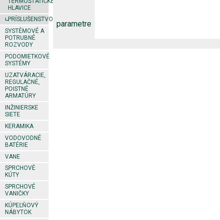
TERMOSTATICKÉ
HLAVICE
PRÍSLUŠENSTVO
parametre
SYSTÉMOVÉ A
POTRUBNÉ
ROZVODY
PODOMIETKOVÉ
SYSTÉMY
UZATVÁRACIE,
REGULAČNÉ,
POISTNÉ
ARMATÚRY
INŽINIERSKE
SIETE
KERAMIKA
VODOVODNÉ
BATÉRIE
VANE
SPRCHOVÉ
KÚTY
SPRCHOVÉ
VANIČKY
KÚPEĽŇOVÝ
NÁBYTOK