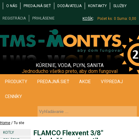
O NÁS
PREDAJNÁ SIEŤ
DODÁVATELIA
KONTAKTY
SLUŽBY
REGISTRÁCIA
PRIHLÁSENIE
KOŠÍK
:
Počet ks: 0
Suma: 0,00
KÚRENIE, VODA, PLYN, SANITA
Jednoducho všetko preto, aby dom fungoval
PRODUKTY
PREDAJNÁ SIEŤ
AKCIE
VÝPREDAJ
CENNÍKY
Home
/ Tu ste
FLAMCO Flexvent 3/8"
KOTLY