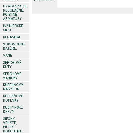
UZATVÁRACIE,
REGULAČNÉ,
POISTNÉ
ARMATÚRY
INŽINIERSKE
SIETE
KERAMIKA
VODOVODNÉ
BATÉRIE
VANE
SPRCHOVÉ
KÚTY
SPRCHOVÉ
VANIČKY
KÚPEĽŇOVÝ
NÁBYTOK
KÚPEĽŇOVÉ
DOPLNKY
KUCHYNSKÉ
DREZY
SIFÓNY,
VPUSTE,
PILETY,
DOPOJENIE