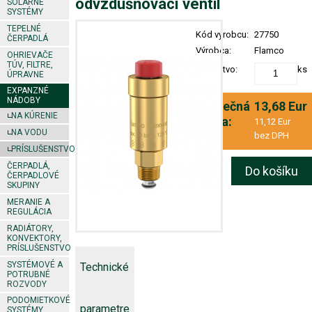
odvzdušňovací ventil
SOLÁRNE
SYSTÉMY
TEPELNÉ
Kód výrobcu:
27750
ČERPADLÁ
Výrobca:
Flamco
OHRIEVAČE
TÚV, FILTRE,
Množstvo:
ks
ÚPRAVNE
EXPANZNÉ
NÁDOBY
Konečná
13,68 Eur
NA KÚRENIE
cena:
11,12 Eur
NA VODU
bez DPH
PRÍSLUŠENSTVO
ČERPADLÁ,
Do košíku
ČERPADLOVÉ
SKUPINY
MERANIE A
REGULÁCIA
RADIÁTORY,
KONVEKTORY,
PRÍSLUŠENSTVO
SYSTÉMOVÉ A
Technické
POTRUBNÉ
ROZVODY
PODOMIETKOVÉ
parametre
SYSTÉMY