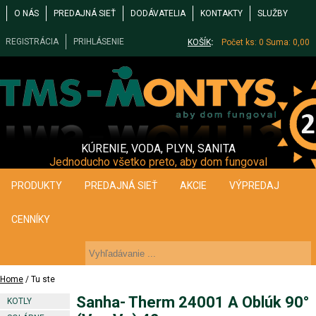
O NÁS
PREDAJNÁ SIEŤ
DODÁVATELIA
KONTAKTY
SLUŽBY
REGISTRÁCIA
PRIHLÁSENIE
KOŠÍK
:
Počet ks: 0
Suma: 0,00
KÚRENIE, VODA, PLYN, SANITA
Jednoducho všetko preto, aby dom fungoval
PRODUKTY
PREDAJNÁ SIEŤ
AKCIE
VÝPREDAJ
CENNÍKY
Home
/ Tu ste
Sanha- Therm 24001 A Oblúk 90°
KOTLY