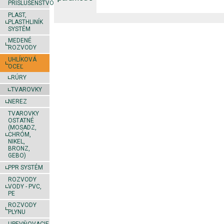
PRÍSLUŠENSTVO
PLAST,
PLASTHLINÍK
SYSTÉM
MEDENÉ
ROZVODY
UHLÍKOVÁ
OCEĽ
RÚRY
TVAROVKY
NEREZ
TVAROVKY
OSTATNÉ
(MOSADZ,
CHRÓM,
NIKEL,
BRONZ,
GEBO)
PPR SYSTÉM
ROZVODY
VODY - PVC,
PE
ROZVODY
PLYNU