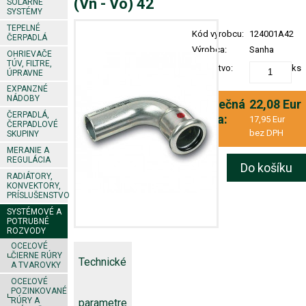
(Vn - Vo) 42
SOLÁRNE
SYSTÉMY
TEPELNÉ
Kód výrobcu:
124001A42
ČERPADLÁ
Výrobca:
Sanha
OHRIEVAČE
TÚV, FILTRE,
Množstvo:
ks
ÚPRAVNE
EXPANZNÉ
NÁDOBY
Konečná
22,08 Eur
ČERPADLÁ,
cena:
17,95 Eur
ČERPADLOVÉ
bez DPH
SKUPINY
MERANIE A
REGULÁCIA
Do košíku
RADIÁTORY,
KONVEKTORY,
PRÍSLUŠENSTVO
SYSTÉMOVÉ A
POTRUBNÉ
ROZVODY
OCEĽOVÉ
ČIERNE RÚRY
Technické
A TVAROVKY
OCEĽOVÉ
POZINKOVANÉ
RÚRY A
parametre