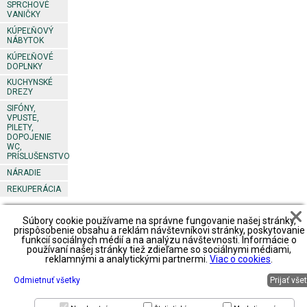
SPRCHOVÉ
VANIČKY
KÚPEĽŇOVÝ
NÁBYTOK
KÚPEĽŇOVÉ
DOPLNKY
KUCHYNSKÉ
DREZY
SIFÓNY,
VPUSTE,
PILETY,
DOPOJENIE
WC,
PRÍSLUŠENSTVO
NÁRADIE
REKUPERÁCIA
Súbory cookie používame na správne fungovanie našej stránky,
Footer
Obchodné
Obchodné
Obchodné
prispôsobenie obsahu a reklám návštevníkovi stránky, poskytovanie
podmienky
podmienky2
podmienky3
funkcií sociálnych médií a na analýzu návštevnosti. Informácie o
predajné
používaní našej stránky tiež zdieľame so sociálnymi médiami,
miesta
spôsob platby
spôsob platby
spôsob platby
reklamnými a analytickými partnermi.
Viac o cookies
.
spôsob
spôsob
spôsob
spôsob
dopravy
dopravy
dopravy
dopravy
reklamácie
reklamácie
Odmietnuť všetky
Prijať vše
reklamácie
reklamácie
zoznam
priestory na
zoznam
zoznam
partnerov
prenájom
partnerov
partnerov