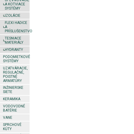
UPEVŇOVACIE
A KOTVIACE
SYSTÉMY
IZOLÁCIE
FLEXI HADICE
A
PRÍSLUŠENSTVO
TESNIACE
MATERIÁLY
HYDRANTY
PODOMIETKOVÉ
SYSTÉMY
UZATVÁRACIE,
REGULAČNÉ,
POISTNÉ
ARMATÚRY
INŽINIERSKE
SIETE
KERAMIKA
VODOVODNÉ
BATÉRIE
VANE
SPRCHOVÉ
KÚTY