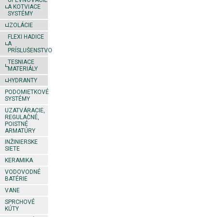
UPEVŇOVACIE
A KOTVIACE
SYSTÉMY
IZOLÁCIE
FLEXI HADICE
A
PRÍSLUŠENSTVO
TESNIACE
MATERIÁLY
HYDRANTY
PODOMIETKOVÉ
SYSTÉMY
UZATVÁRACIE,
REGULAČNÉ,
POISTNÉ
ARMATÚRY
INŽINIERSKE
SIETE
KERAMIKA
VODOVODNÉ
BATÉRIE
VANE
SPRCHOVÉ
KÚTY