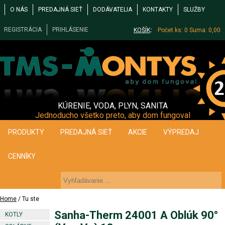
O NÁS
PREDAJNÁ SIEŤ
DODÁVATELIA
KONTAKTY
SLUŽBY
REGISTRÁCIA
PRIHLÁSENIE
KOŠÍK
:
Počet ks: 0
Suma: 0,00
KÚRENIE, VODA, PLYN, SANITA
Jednoducho všetko preto, aby dom fungoval
PRODUKTY
PREDAJNÁ SIEŤ
AKCIE
VÝPREDAJ
CENNÍKY
Home
/ Tu ste
Sanha-Therm 24001 A Oblúk 90°
KOTLY