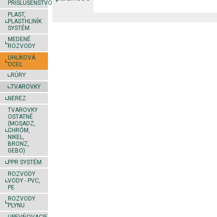
PRÍSLUŠENSTVO
PLAST,
PLASTHLINÍK
SYSTÉM
MEDENÉ
ROZVODY
UHLÍKOVÁ
OCEĽ
RÚRY
TVAROVKY
NEREZ
TVAROVKY
OSTATNÉ
(MOSADZ,
CHRÓM,
NIKEL,
BRONZ,
GEBO)
PPR SYSTÉM
ROZVODY
VODY - PVC,
PE
ROZVODY
PLYNU