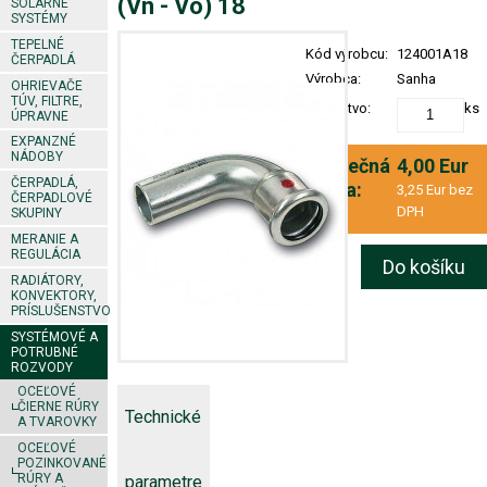
(Vn - Vo) 18
SOLÁRNE
SYSTÉMY
TEPELNÉ
Kód výrobcu:
124001A18
ČERPADLÁ
Výrobca:
Sanha
OHRIEVAČE
TÚV, FILTRE,
Množstvo:
ks
ÚPRAVNE
EXPANZNÉ
NÁDOBY
Konečná
4,00 Eur
ČERPADLÁ,
cena:
3,25 Eur bez
ČERPADLOVÉ
DPH
SKUPINY
MERANIE A
REGULÁCIA
Do košíku
RADIÁTORY,
KONVEKTORY,
PRÍSLUŠENSTVO
SYSTÉMOVÉ A
POTRUBNÉ
ROZVODY
OCEĽOVÉ
ČIERNE RÚRY
Technické
A TVAROVKY
OCEĽOVÉ
POZINKOVANÉ
RÚRY A
parametre