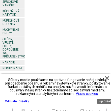
SPRCHOVÉ
VANIČKY
KÚPEĽŇOVÝ
NÁBYTOK
KÚPEĽŇOVÉ
DOPLNKY
KUCHYNSKÉ
DREZY
SIFÓNY,
VPUSTE,
PILETY,
DOPOJENIE
WC,
PRÍSLUŠENSTVO
NÁRADIE
REKUPERÁCIA
Súbory cookie používame na správne fungovanie našej stránky,
Footer
Obchodné
Obchodné
Obchodné
prispôsobenie obsahu a reklám návštevníkovi stránky, poskytovanie
podmienky
podmienky2
podmienky3
funkcií sociálnych médií a na analýzu návštevnosti. Informácie o
predajné
používaní našej stránky tiež zdieľame so sociálnymi médiami,
miesta
spôsob platby
spôsob platby
spôsob platby
reklamnými a analytickými partnermi.
Viac o cookies
.
spôsob
spôsob
spôsob
spôsob
dopravy
dopravy
dopravy
dopravy
reklamácie
reklamácie
Odmietnuť všetky
Prijať vše
reklamácie
reklamácie
zoznam
priestory na
zoznam
zoznam
partnerov
prenájom
partnerov
partnerov