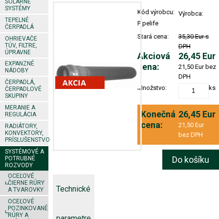
SOLÁRNE
SYSTÉMY
Kód výrobcu:
Výrobca:
TEPELNÉ
Pipelife
ČERPADLÁ
Stará cena:
35,30 Eur s
OHRIEVAČE
TÚV, FILTRE,
DPH
ÚPRAVNE
Akciová
26,45 Eur
EXPANZNÉ
cena:
21,50 Eur bez
NÁDOBY
DPH
ČERPADLÁ,
Množstvo:
ks
ČERPADLOVÉ
SKUPINY
MERANIE A
Konečná
26,45 Eur
REGULÁCIA
cena:
21,50 Eur
RADIÁTORY,
KONVEKTORY,
bez DPH
PRÍSLUŠENSTVO
SYSTÉMOVÉ A
Do košíku
POTRUBNÉ
ROZVODY
OCEĽOVÉ
ČIERNE RÚRY
Technické
A TVAROVKY
OCEĽOVÉ
POZINKOVANÉ
RÚRY A
parametre