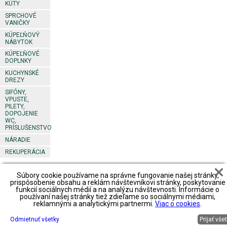
KÚTY
SPRCHOVÉ
VANIČKY
KÚPEĽŇOVÝ
NÁBYTOK
KÚPEĽŇOVÉ
DOPLNKY
KUCHYNSKÉ
DREZY
SIFÓNY,
VPUSTE,
PILETY,
DOPOJENIE
WC,
PRÍSLUŠENSTVO
NÁRADIE
REKUPERÁCIA
Súbory cookie používame na správne fungovanie našej stránky,
Footer
Obchodné
Obchodné
Obchodné
prispôsobenie obsahu a reklám návštevníkovi stránky, poskytovanie
podmienky
podmienky2
podmienky3
funkcií sociálnych médií a na analýzu návštevnosti. Informácie o
predajné
používaní našej stránky tiež zdieľame so sociálnymi médiami,
miesta
spôsob platby
spôsob platby
spôsob platby
reklamnými a analytickými partnermi.
Viac o cookies
.
spôsob
spôsob
spôsob
spôsob
dopravy
dopravy
dopravy
dopravy
reklamácie
reklamácie
Odmietnuť všetky
Prijať vše
reklamácie
reklamácie
zoznam
priestory na