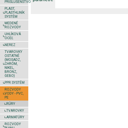
PRÍSLUŠENSTVO
PLAST,
PLASTHLINÍK
SYSTÉM
MEDENÉ
ROZVODY
UHLÍKOVÁ
OCEĽ
NEREZ
TVAROVKY
OSTATNÉ
(MOSADZ,
CHRÓM,
NIKEL,
BRONZ,
GEBO)
PPR SYSTÉM
ROZVODY
VODY - PVC,
PE
RÚRY
TVAROVKY
ARMATÚRY
ROZVODY