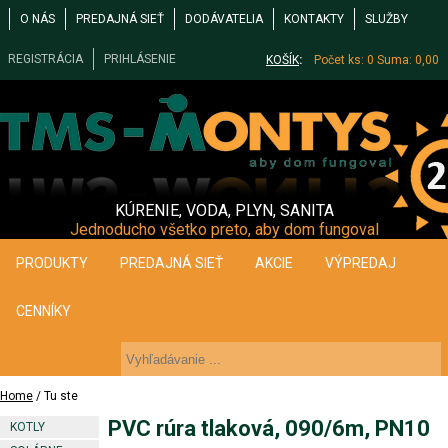
O NÁS
PREDAJNÁ SIEŤ
DODÁVATELIA
KONTAKTY
SLUŽBY
REGISTRÁCIA
PRIHLÁSENIE
KOŠÍK
:
Počet ks: 0
Suma: 0,00
KÚRENIE, VODA, PLYN, SANITA
Jednoducho všetko preto, aby dom fungoval
PRODUKTY
PREDAJNÁ SIEŤ
AKCIE
VÝPREDAJ
CENNÍKY
Home
/ Tu ste
PVC rúra tlaková, 090/6m, PN10
KOTLY