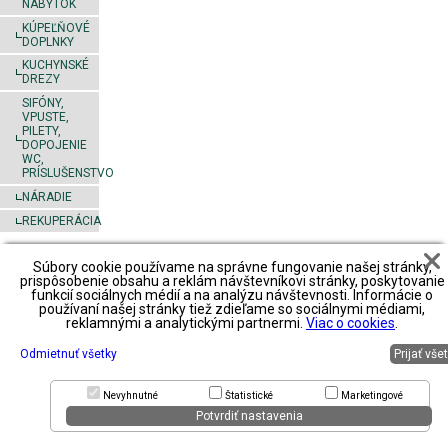
NÁBYTOK
KÚPEĽŇOVÉ
DOPLNKY
KUCHYNSKÉ
DREZY
SIFÓNY,
VPUSTE,
PILETY,
DOPOJENIE
WC,
PRÍSLUŠENSTVO
NÁRADIE
REKUPERÁCIA
Súbory cookie používame na správne fungovanie našej stránky,
Footer
Obchodné
Obchodné
Obchodné
prispôsobenie obsahu a reklám návštevníkovi stránky, poskytovanie
podmienky
podmienky2
podmienky3
funkcií sociálnych médií a na analýzu návštevnosti. Informácie o
predajné
používaní našej stránky tiež zdieľame so sociálnymi médiami,
miesta
spôsob platby
spôsob platby
spôsob platby
reklamnými a analytickými partnermi.
Viac o cookies
.
spôsob
spôsob
spôsob
spôsob
dopravy
dopravy
dopravy
dopravy
reklamácie
reklamácie
Odmietnuť všetky
Prijať vše
reklamácie
reklamácie
zoznam
priestory na
zoznam
zoznam
partnerov
prenájom
partnerov
partnerov
Nevyhnutné
Štatistické
Marketingové
Potvrdiť nastavenia
© 2015