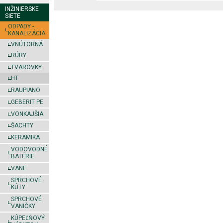
INŽINIERSKE
SIETE
ODPADY -
KANALIZÁCIA
VNÚTORNÁ
RÚRY
TVAROVKY
HT
RAUPIANO
GEBERIT PE
VONKAJŠIA
ŠACHTY
KERAMIKA
VODOVODNÉ
BATÉRIE
VANE
SPRCHOVÉ
KÚTY
SPRCHOVÉ
VANIČKY
KÚPEĽŇOVÝ