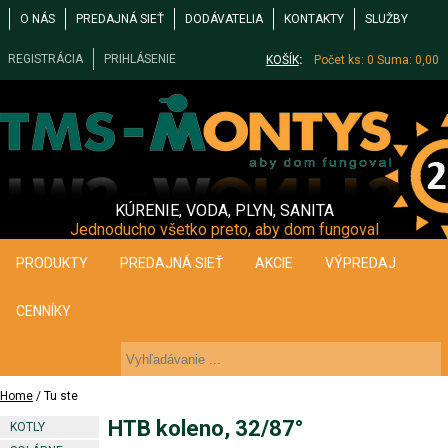
O NÁS
PREDAJNÁ SIEŤ
DODÁVATELIA
KONTAKTY
SLUŽBY
REGISTRÁCIA
PRIHLÁSENIE
KOŠÍK
:
Počet ks: 0
Suma: 0,00
KÚRENIE, VODA, PLYN, SANITA
Jednoducho všetko preto, aby dom fungoval
PRODUKTY
PREDAJNÁ SIEŤ
AKCIE
VÝPREDAJ
CENNÍKY
Home
/ Tu ste
HTB koleno, 32/87°
KOTLY