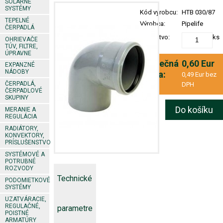
SOLÁRNE
SYSTÉMY
Kód výrobcu:
HTB 030/87
TEPELNÉ
Výrobca:
Pipelife
ČERPADLÁ
Množstvo:
ks
OHRIEVAČE
TÚV, FILTRE,
ÚPRAVNE
Konečná
0,60 Eur
EXPANZNÉ
NÁDOBY
cena:
0,49 Eur bez
ČERPADLÁ,
DPH
ČERPADLOVÉ
SKUPINY
Do košíku
MERANIE A
REGULÁCIA
RADIÁTORY,
KONVEKTORY,
PRÍSLUŠENSTVO
SYSTÉMOVÉ A
POTRUBNÉ
ROZVODY
Technické
PODOMIETKOVÉ
SYSTÉMY
UZATVÁRACIE,
REGULAČNÉ,
parametre
POISTNÉ
ARMATÚRY