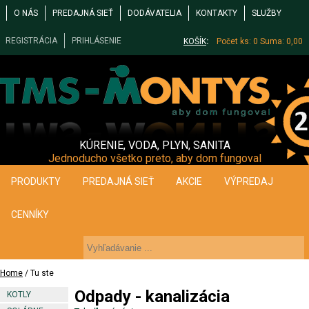
O NÁS
PREDAJNÁ SIEŤ
DODÁVATELIA
KONTAKTY
SLUŽBY
REGISTRÁCIA
PRIHLÁSENIE
KOŠÍK
:
Počet ks: 0
Suma: 0,00
KÚRENIE, VODA, PLYN, SANITA
Jednoducho všetko preto, aby dom fungoval
PRODUKTY
PREDAJNÁ SIEŤ
AKCIE
VÝPREDAJ
CENNÍKY
Home
/ Tu ste
Odpady - kanalizácia
KOTLY