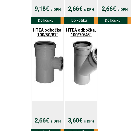
9,18€
2,66€
2,66€
s DPH
s DPH
s DPH
Do košíku
Viac info
Do košíku
Viac info
Do košíku
Viac info
HTEA odbočka,
HTEA odbočka,
100/50/87°
100/70/45°
2,66€
3,60€
s DPH
s DPH