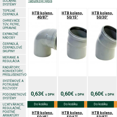
SOLÁRNE
Tabuľkový výpis
SYSTÉMY
TEPELNÉ
HTB koleno,
HTB koleno,
HTB koleno,
ČERPADLÁ
40/87°
50/15°
50/30°
OHRIEVAČE
TÚV, FILTRE,
ÚPRAVNE
EXPANZNÉ
NÁDOBY
ČERPADLÁ,
ČERPADLOVÉ
SKUPINY
MERANIE A
REGULÁCIA
RADIÁTORY,
KONVEKTORY,
PRÍSLUŠENSTVO
SYSTÉMOVÉ A
POTRUBNÉ
ROZVODY
0,63€
0,60€
0,60€
PODOMIETKOVÉ
s DPH
s DPH
s DPH
SYSTÉMY
Do košíku
Viac info
Do košíku
Viac info
Do košíku
Viac info
UZATVÁRACIE,
REGULAČNÉ,
POISTNÉ
HTB koleno,
HTB koleno,
HTB koleno,
ARMATÚRY