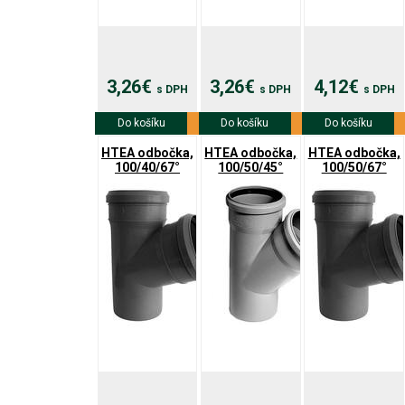
3,26€
3,26€
4,12€
s DPH
s DPH
s DPH
Do košíku
Viac info
Do košíku
Viac info
Do košíku
Viac info
HTEA odbočka,
HTEA odbočka,
HTEA odbočka,
100/40/67°
100/50/45°
100/50/67°