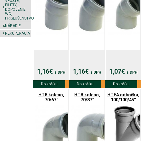
VPUSTE,
PILETY,
DOPOJENIE
WC,
PRÍSLUŠENSTVO
NÁRADIE
REKUPERÁCIA
1,16€
1,16€
1,07€
s DPH
s DPH
s DPH
Do košíku
Viac info
Do košíku
Viac info
Do košíku
Viac info
HTB koleno,
HTB koleno,
HTEA odbočka,
70/67°
70/87°
100/100/45°