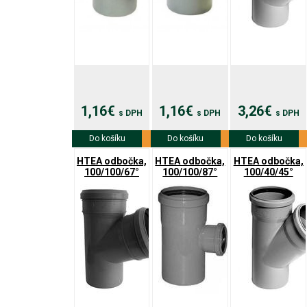
1,16€
1,16€
3,26€
s DPH
s DPH
s DPH
Do košíku
Viac info
Do košíku
Viac info
Do košíku
Viac info
HTEA odbočka,
HTEA odbočka,
HTEA odbočka,
100/100/67°
100/100/87°
100/40/45°