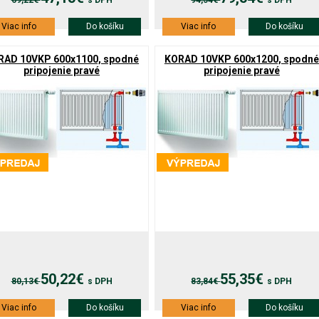
69,22€
s DPH
94,54€
s DPH
Viac info
Do košíku
Viac info
Do košíku
RAD 10VKP 600x1100, spodné
KORAD 10VKP 600x1200, spodné
pripojenie pravé
pripojenie pravé
50,22€
55,35€
80,13€
s DPH
83,84€
s DPH
Viac info
Do košíku
Viac info
Do košíku