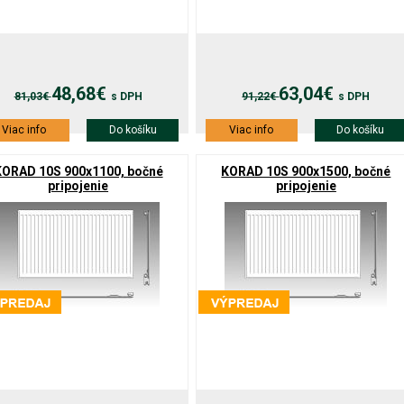
48,68€
63,04€
81,03€
s DPH
91,22€
s DPH
Viac info
Do košíku
Viac info
Do košíku
KORAD 10S 900x1100, bočné
KORAD 10S 900x1500, bočné
pripojenie
pripojenie