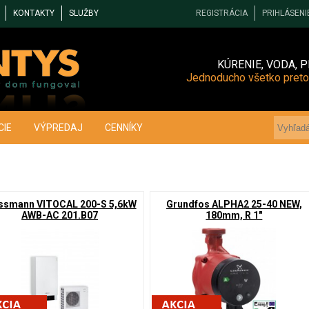
KONTAKTY
SLUŽBY
REGISTRÁCIA
PRIHLÁSENI
KÚRENIE, VODA, P
Jednoducho všetko preto
CIE
VÝPREDAJ
CENNÍKY
ssmann VITOCAL 200-S 5,6kW
Grundfos ALPHA2 25-40 NEW,
AWB-AC 201.B07
180mm, R 1"