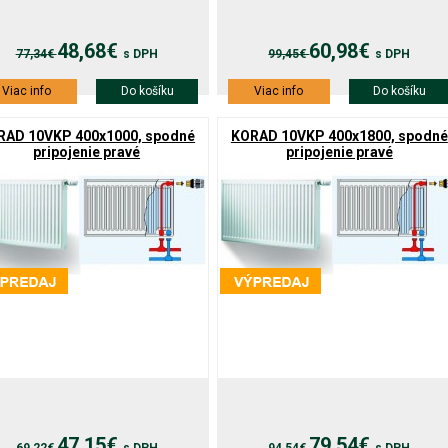
48,68€
60,98€
77,34€
s DPH
99,45€
s DPH
Viac info
Do košíku
Viac info
Do košíku
RAD 10VKP 400x1000, spodné
KORAD 10VKP 400x1800, spodné
pripojenie pravé
pripojenie pravé
47,15€
79,54€