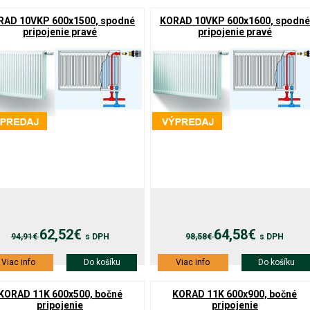
RAD 10VKP 600x1500, spodné
KORAD 10VKP 600x1600, spodné
pripojenie pravé
pripojenie pravé
62,52€
64,58€
94,91€
s DPH
98,58€
s DPH
Viac info
Do košíku
Viac info
Do košíku
KORAD 11K 600x500, bočné
KORAD 11K 600x900, bočné
pripojenie
pripojenie