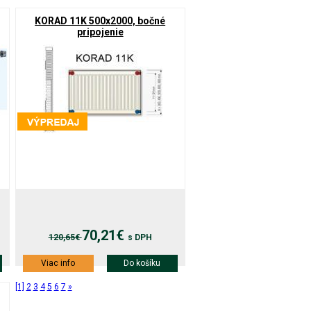
KORAD 11K 500x2000, bočné
pripojenie
70,21€
120,65€
s DPH
Viac info
Do košíku
[1]
2
3
4
5
6
7
»