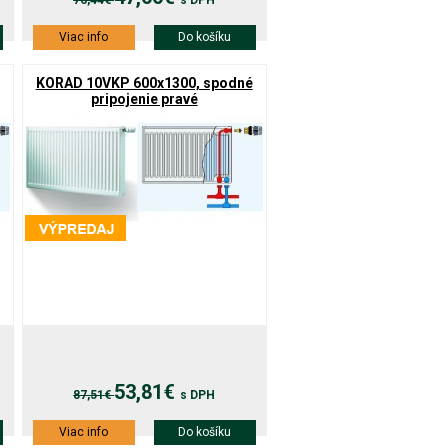
76,44€
s DPH
Viac info
Do košíku
KORAD 10VKP 600x1300, spodné
pripojenie pravé
53,81€
87,51€
s DPH
Viac info
Do košíku