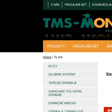
O NÁS
PREDAJNÁ SIEŤ
DODÁVATELIA
PRODUKTY
PREDAJNÁ SIEŤ
AK
Home
/ Tu ste
KOTLY
Vie
SOLÁRNE SYSTÉMY
TEPELNÉ ČERPADLÁ
OHRIEVAČE TÚV, FILTRE,
ÚPRAVNE
EXPANZNÉ NÁDOBY
ČERPADLÁ, ČERPADLOVÉ