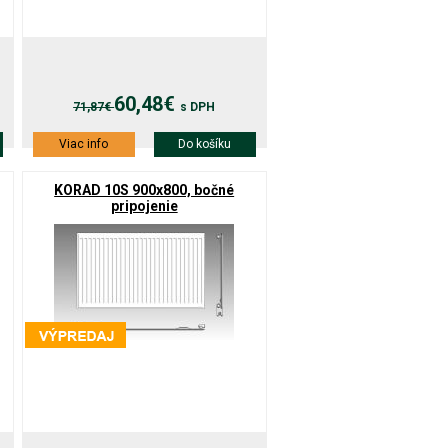
60,48€
71,87€
s DPH
Viac info
Do košíku
KORAD 10S 900x800, bočné
pripojenie