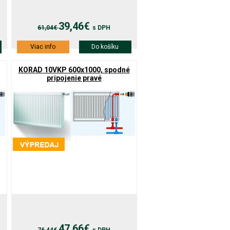
39,46€
61,04€
s DPH
Viac info
Do košíku
KORAD 10VKP 600x1000, spodné
pripojenie pravé
47,66€