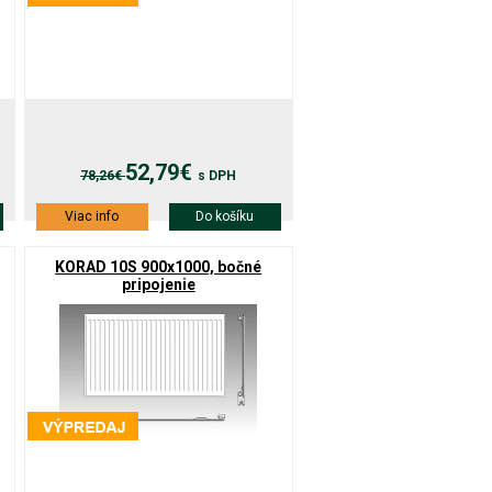
52,79€
78,26€
s DPH
Viac info
Do košíku
KORAD 10S 900x1000, bočné
pripojenie