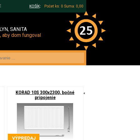
E
KOŠÍK
:
Počet ks: 0
Suma: 0,00
LYN, SANITA
, aby dom fungoval
KORAD 10S 300x2300, bočné
«
pripojenie