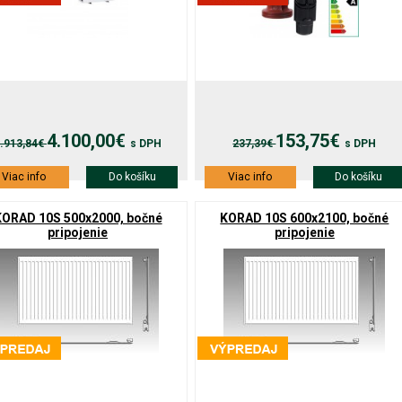
4.100,00€
153,75€
.913,84€
s DPH
237,39€
s DPH
Viac info
Do košíku
Viac info
Do košíku
KORAD 10S 500x2000, bočné
KORAD 10S 600x2100, bočné
pripojenie
pripojenie